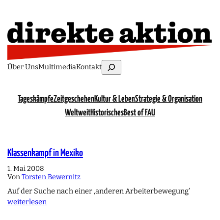
Suchen
Über Uns
Multimedia
Kontakt
Tageskämpfe
Zeitgeschehen
Kultur & Leben
Strategie & Organisation
Weltweit
Historisches
Best of FAU
Klassenkampf in Mexiko
1. Mai 2008
Von
Torsten Bewernitz
Auf der Suche nach einer ‚anderen Arbeiterbewegung’
weiterlesen