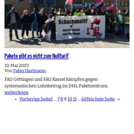
Pakete gibt es nicht zum Nulltarif
10. Mai 2023
Von
Fabio Hartmann
FAU Göttingen und FAU Kassel kämpfen gegen
systematischen Lohnbetrug im DHL Paketzentrum.
weiterlesen
«
Vorherige Seite
1
…
7
8
9
10
11
…
68
Nächste Seite
»