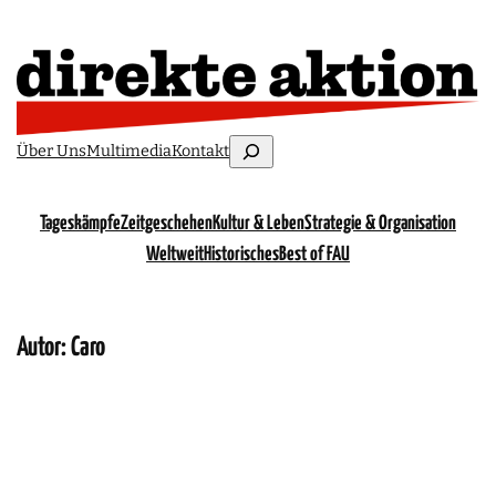
Suchen
Über Uns
Multimedia
Kontakt
Tageskämpfe
Zeitgeschehen
Kultur & Leben
Strategie & Organisation
Weltweit
Historisches
Best of FAU
Autor: Caro