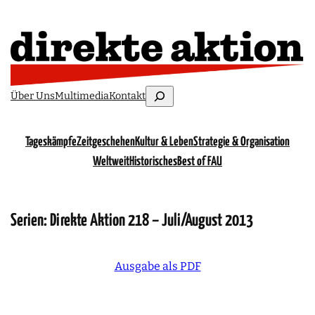
Suchen
Über Uns
Multimedia
Kontakt
Tageskämpfe
Zeitgeschehen
Kultur & Leben
Strategie & Organisation
Weltweit
Historisches
Best of FAU
Serien:
Direkte Aktion 218 – Juli/August 2013
Ausgabe als PDF