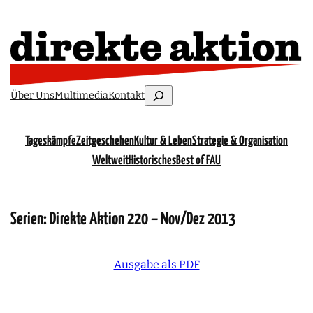
Suchen
Über Uns
Multimedia
Kontakt
Tageskämpfe
Zeitgeschehen
Kultur & Leben
Strategie & Organisation
Weltweit
Historisches
Best of FAU
Serien:
Direkte Aktion 220 – Nov/Dez 2013
Ausgabe als PDF