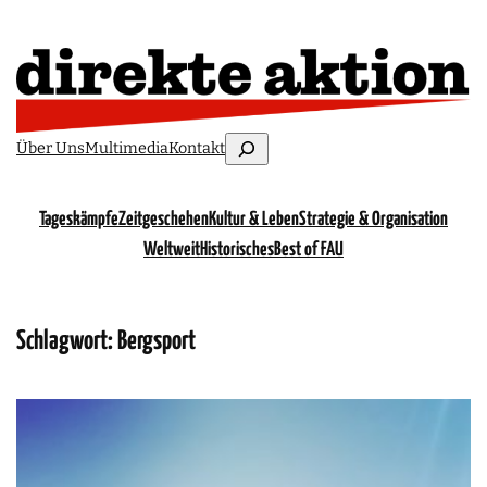
Suchen
Über Uns
Multimedia
Kontakt
Tageskämpfe
Zeitgeschehen
Kultur & Leben
Strategie & Organisation
Weltweit
Historisches
Best of FAU
Schlagwort:
Bergsport