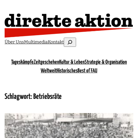
Suchen
Über Uns
Multimedia
Kontakt
Tageskämpfe
Zeitgeschehen
Kultur & Leben
Strategie & Organisation
Weltweit
Historisches
Best of FAU
Schlagwort:
Betriebsräte