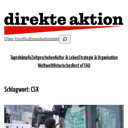
Suchen
Über Uns
Multimedia
Kontakt
Tageskämpfe
Zeitgeschehen
Kultur & Leben
Strategie & Organisation
Weltweit
Historisches
Best of FAU
Schlagwort:
CSX