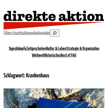
Suchen
Über Uns
Multimedia
Kontakt
Tageskämpfe
Zeitgeschehen
Kultur & Leben
Strategie & Organisation
Weltweit
Historisches
Best of FAU
Schlagwort:
Krankenhaus