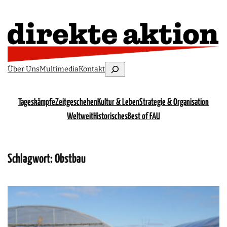
Suchen
Über Uns
Multimedia
Kontakt
Tageskämpfe
Zeitgeschehen
Kultur & Leben
Strategie & Organisation
Weltweit
Historisches
Best of FAU
Schlagwort:
Obstbau