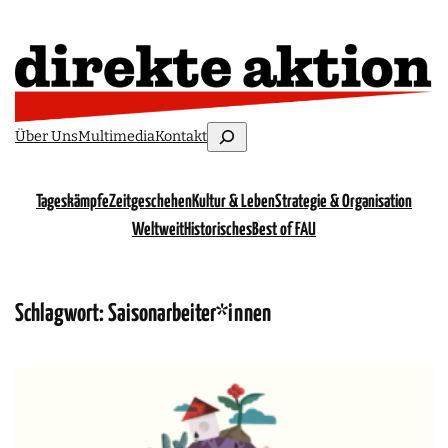
Suchen
Über Uns
Multimedia
Kontakt
Tageskämpfe
Zeitgeschehen
Kultur & Leben
Strategie & Organisation
Weltweit
Historisches
Best of FAU
Schlagwort:
Saisonarbeiter*innen