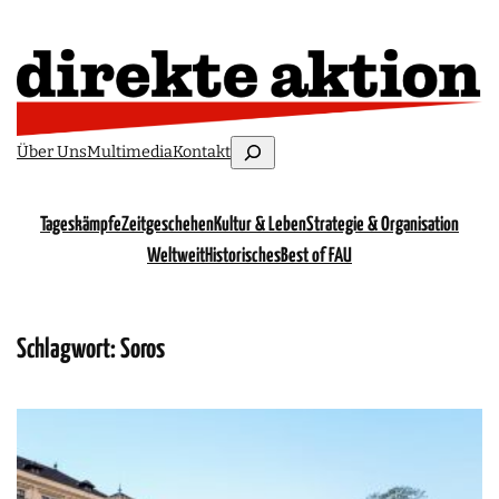
Suchen
Über Uns
Multimedia
Kontakt
Tageskämpfe
Zeitgeschehen
Kultur & Leben
Strategie & Organisation
Weltweit
Historisches
Best of FAU
Schlagwort:
Soros