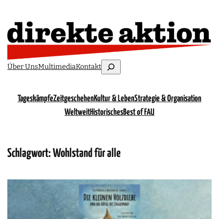
Suchen
Über Uns
Multimedia
Kontakt
Tageskämpfe
Zeitgeschehen
Kultur & Leben
Strategie & Organisation
Weltweit
Historisches
Best of FAU
Schlagwort:
Wohlstand für alle