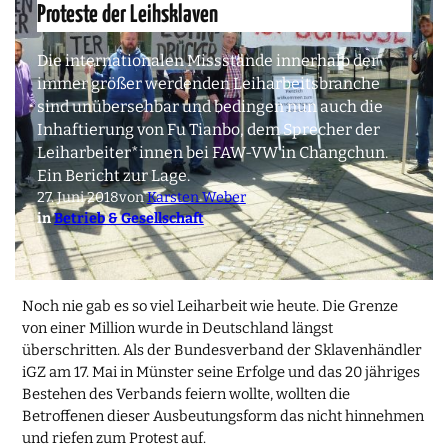
Proteste der Leihsklaven
Die internationalen Missstände innerhalb der
immer größer werdenden Leiharbeitsbranche
sind unübersehbar und bedingen nun auch die
Inhaftierung von Fu Tianbo, dem Sprecher der
Leiharbeiter*innen bei FAW-VW in Changchun.
Ein Bericht zur Lage.
27. Juni 2018
von
Karsten Weber
in
Betrieb & Gesellschaft
Noch nie gab es so viel Leiharbeit wie heute. Die Grenze
von einer Million wurde in Deutschland längst
überschritten. Als der Bundesverband der Sklavenhändler
iGZ am 17. Mai in Münster seine Erfolge und das 20 jähriges
Bestehen des Verbands feiern wollte, wollten die
Betroffenen dieser Ausbeutungsform das nicht hinnehmen
und riefen zum Protest auf.