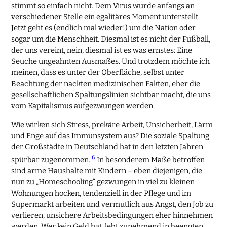
stimmt so einfach nicht. Dem Virus wurde anfangs an
verschiedener Stelle ein egalitäres Moment unterstellt.
Jetzt geht es (endlich mal wieder!) um die Nation oder
sogar um die Menschheit. Diesmal ist es nicht der Fußball,
der uns vereint, nein, diesmal ist es was ernstes: Eine
Seuche ungeahnten Ausmaßes. Und trotzdem möchte ich
meinen, dass es unter der Oberfläche, selbst unter
Beachtung der nackten medizinischen Fakten, eher die
gesellschaftlichen Spaltungslinien sichtbar macht, die uns
vom Kapitalismus aufgezwungen werden.
Wie wirken sich Stress, prekäre Arbeit, Unsicherheit, Lärm
und Enge auf das Immunsystem aus? Die soziale Spaltung
der Großstädte in Deutschland hat in den letzten Jahren
6
spürbar zugenommen.
In besonderem Maße betroffen
sind arme Haushalte mit Kindern – eben diejenigen, die
nun zu „Homeschooling“ gezwungen in viel zu kleinen
Wohnungen hocken, tendenziell in der Pflege und im
Supermarkt arbeiten und vermutlich aus Angst, den Job zu
verlieren, unsichere Arbeitsbedingungen eher hinnehmen
werden. Wer kein Geld hat, lebt zunehmend in beengten