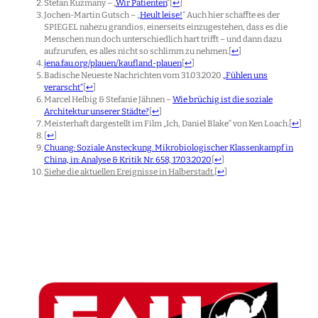
Stefan Kuzmany – „
Wir Patienten
“
[
↩
]
Jochen-Martin Gutsch – „
Heult leise!
“ Auch hier schaffte es der
SPIEGEL nahezu grandios, einerseits einzugestehen, dass es die
Menschen nun doch unterschiedlich hart trifft – und dann dazu
aufzurufen, es alles nicht so schlimm zu nehmen.
[
↩
]
jena.fau.org/plauen/kaufland-plauen
[
↩
]
Badische Neueste Nachrichten vom 31.03.2020
„Fühlen uns
verarscht“
[
↩
]
Marcel Helbig & Stefanie Jähnen –
Wie brüchig ist die soziale
Architektur unserer Städte?
[
↩
]
Meisterhaft dargestellt im Film „Ich, Daniel Blake“ von Ken Loach.
[
↩
]
[
↩
]
Chuang: Soziale Ansteckung. Mikrobiologischer Klassenkampf in
China, in: Analyse & Kritik Nr. 658, 17.03.2020
[
↩
]
Siehe die aktuellen Ereignisse in Halberstadt.
[
↩
]