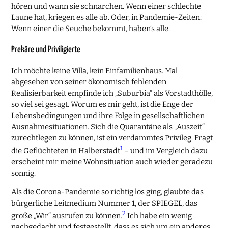
hören und wann sie schnarchen. Wenn einer schlechte
Laune hat, kriegen es alle ab. Oder, in Pandemie-Zeiten:
Wenn einer die Seuche bekommt, haben‘s alle.
Prekäre und Priviligierte
Ich möchte keine Villa, kein Einfamilienhaus. Mal
abgesehen von seiner ökonomisch fehlenden
Realisierbarkeit empfinde ich „Suburbia“ als Vorstadthölle,
so viel sei gesagt. Worum es mir geht, ist die Enge der
Lebensbedingungen und ihre Folge in gesellschaftlichen
Ausnahmesituationen. Sich die Quarantäne als „Auszeit“
zurechtlegen zu können, ist ein verdammtes Privileg. Fragt
1
die Geflüchteten in Halberstadt
– und im Vergleich dazu
erscheint mir meine Wohnsituation auch wieder geradezu
sonnig.
Als die Corona-Pandemie so richtig los ging, glaubte das
bürgerliche Leitmedium Nummer 1, der SPIEGEL, das
2
große „Wir“ ausrufen zu können.
Ich habe ein wenig
nachgedacht und festgestellt, dass es sich um ein anderes