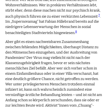
Wohnverhältnissen. Wer in prekären Verhältnissen lebt,
stirbt eher, denn diese machen nicht nur psychisch krank,
7
auch physisch führen sie zu einer verkürzten Lebenszeit
.
Im „Supernovamag“ hat Fabian Hillebrand bereits auf die
niedrigere Lebenserwartung der Menschen in sozial
8
benachteiligten Stadtvierteln hingewiesen.
Aber gibt es einen nachweisbaren Zusammenhang
zwischen fehlenden Möglichkeiten, überhaupt Distanz zu
den Mitmenschen einzugehen, und der Ausbreitung von
Pandemien? Der Virus mag vielleicht nicht nach der
Klassenzugehörigkeit fragen, bevor er sein nächstes
menschliches Ziel befällt. Aber wer sich vorher schon in
einem Einfamilienhaus oder in einer Villa verschanzt, hat
eine deutlich größere Chance, nicht getroffen zu werden.
Wer unter privilegierteren Menschen trotzdem einmal
infiziert ist, kann sich wahrscheinlich zumindest eine
vernünftige ärztliche Behandlung leisten – und ist nicht am
Anfang schon so körperlich zerschunden, dass sie oder er
zur leichten Beute wird. Aktivist*Innen vom „Chuang“-