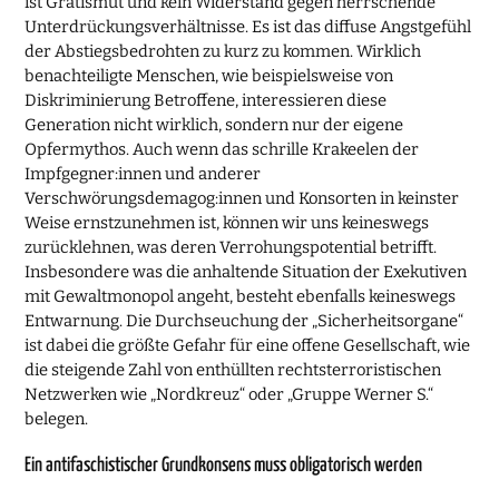
ist Gratismut und kein Widerstand gegen herrschende
Unterdrückungsverhältnisse. Es ist das diffuse Angstgefühl
der Abstiegsbedrohten zu kurz zu kommen. Wirklich
benachteiligte Menschen, wie beispielsweise von
Diskriminierung Betroffene, interessieren diese
Generation nicht wirklich, sondern nur der eigene
Opfermythos. Auch wenn das schrille Krakeelen der
Impfgegner:innen und anderer
Verschwörungsdemagog:innen und Konsorten in keinster
Weise ernstzunehmen ist, können wir uns keineswegs
zurücklehnen, was deren Verrohungspotential betrifft.
Insbesondere was die anhaltende Situation der Exekutiven
mit Gewaltmonopol angeht, besteht ebenfalls keineswegs
Entwarnung. Die Durchseuchung der „Sicherheitsorgane“
ist dabei die größte Gefahr für eine offene Gesellschaft, wie
die steigende Zahl von enthüllten rechtsterroristischen
Netzwerken wie „Nordkreuz“ oder „Gruppe Werner S.“
belegen.
Ein antifaschistischer Grundkonsens muss obligatorisch werden