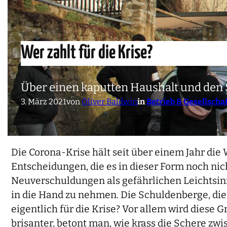
Wer zahlt für die Krise?
Über einen kaputten Haushalt und den S
3. März 2021
von
Oliver Baldwin
in
Betrieb & Gesellscha
Die Corona-Krise hält seit über einem Jahr die
Entscheidungen, die es in dieser Form noch nicht
Neuverschuldungen als gefährlichen Leichtsinn
in die Hand zu nehmen. Die Schuldenberge, die
eigentlich für die Krise? Vor allem wird diese 
brisanter, betont man, wie krass die Schere z