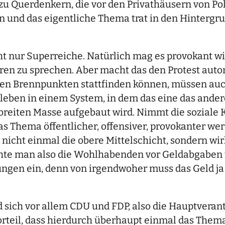
zu Querdenkern, die vor den Privathäusern von Po
nd das eigentliche Thema trat in den Hintergrund
cht nur Superreiche. Natürlich mag es provokant 
n zu sprechen. Aber macht das den Protest autom
en Brennpunkten stattfinden können, müssen au
 leben in einem System, in dem das eine das ande
breiten Masse aufgebaut wird. Nimmt die soziale 
as Thema öffentlicher, offensiver, provokanter w
 nicht einmal die obere Mittelschicht, sondern wir
hte man also die Wohlhabenden vor Geldabgaben u
zungen ein, denn von irgendwoher muss das Geld j
sich vor allem CDU und FDP, also die Hauptveran
Vorteil, dass hierdurch überhaupt einmal das The