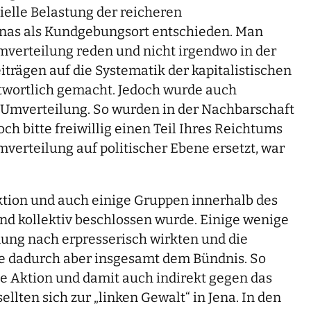
ielle Belastung der reicheren
Jenas als Kundgebungsort entschieden. Man
mverteilung reden und nicht irgendwo in der
eiträgen auf die Systematik der kapitalistischen
ntwortlich gemacht. Jedoch wurde auch
ner Umverteilung. So wurden in der Nachbarschaft
ch bitte freiwillig einen Teil Ihres Reichtums
mverteilung auf politischer Ebene ersetzt, war
Aktion und auch einige Gruppen innerhalb des
nd kollektiv beschlossen wurde. Einige wenige
nung nach erpresserisch wirkten und die
ie dadurch aber insgesamt dem Bündnis. So
se Aktion und damit auch indirekt gegen das
llten sich zur „linken Gewalt“ in Jena. In den