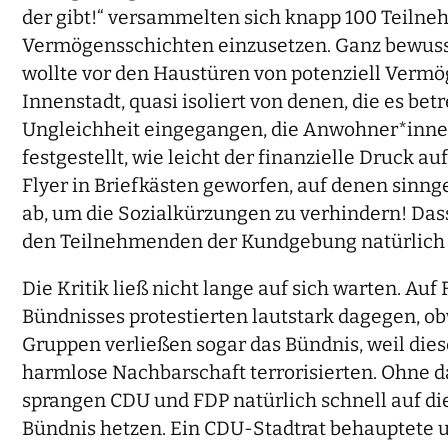
der gibt!“ versammelten sich knapp 100 Teilne
Vermögensschichten einzusetzen. Ganz bewusst 
wollte vor den Haustüren von potenziell Vermö
Innenstadt, quasi isoliert von denen, die es bet
Ungleichheit eingegangen, die Anwohner*innen 
festgestellt, wie leicht der finanzielle Druck 
Flyer in Briefkästen geworfen, auf denen sinnge
ab, um die Sozialkürzungen zu verhindern! Dass 
den Teilnehmenden der Kundgebung natürlich b
Die Kritik ließ nicht lange auf sich warten. A
Bündnisses protestierten lautstark dagegen, o
Gruppen verließen sogar das Bündnis, weil die
harmlose Nachbarschaft terrorisierten. Ohne d
sprangen CDU und FDP natürlich schnell auf di
Bündnis hetzen. Ein CDU-Stadtrat behauptete ung