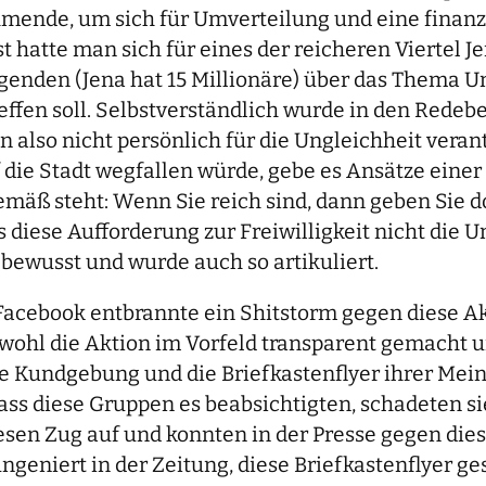
hmende, um sich für Umverteilung und eine finanz
hatte man sich für eines der reicheren Viertel 
genden (Jena hat 15 Millionäre) über das Thema U
reffen soll. Selbstverständlich wurde in den Redeb
also nicht persönlich für die Ungleichheit vera
auf die Stadt wegfallen würde, gebe es Ansätze ei
mäß steht: Wenn Sie reich sind, dann geben Sie do
diese Aufforderung zur Freiwilligkeit nicht die U
ewusst und wurde auch so artikuliert.
uf Facebook entbrannte ein Shitstorm gegen diese 
bwohl die Aktion im Vorfeld transparent gemacht u
se Kundgebung und die Briefkastenflyer ihrer Mei
ass diese Gruppen es beabsichtigten, schadeten s
esen Zug auf und konnten in der Presse gegen die
eniert in der Zeitung, diese Briefkastenflyer gese