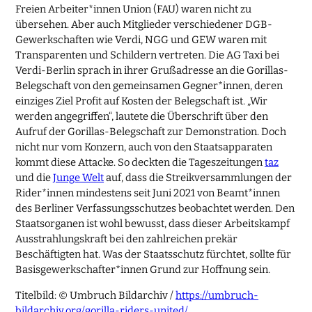
Freien Arbeiter*innen Union (FAU) waren nicht zu
übersehen. Aber auch Mitglieder verschiedener DGB-
Gewerkschaften wie Verdi, NGG und GEW waren mit
Transparenten und Schildern vertreten. Die AG Taxi bei
Verdi-Berlin sprach in ihrer Grußadresse an die Gorillas-
Belegschaft von den gemeinsamen Gegner*innen, deren
einziges Ziel Profit auf Kosten der Belegschaft ist. „Wir
werden angegriffen“, lautete die Überschrift über den
Aufruf der Gorillas-Belegschaft zur Demonstration. Doch
nicht nur vom Konzern, auch von den Staatsapparaten
kommt diese Attacke. So deckten die Tageszeitungen
taz
und die
Junge Welt
auf, dass die Streikversammlungen der
Rider*innen mindestens seit Juni 2021 von Beamt*innen
des Berliner Verfassungsschutzes beobachtet werden. Den
Staatsorganen ist wohl bewusst, dass dieser Arbeitskampf
Ausstrahlungskraft bei den zahlreichen prekär
Beschäftigten hat. Was der Staatsschutz fürchtet, sollte für
Basisgewerkschafter*innen Grund zur Hoffnung sein.
Titelbild: © Umbruch Bildarchiv /
https://umbruch-
bildarchiv.org/gorilla-riders-united/