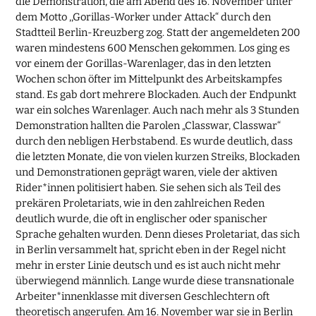
die Demonstration, die am Abend des 16. November unter
dem Motto ,,Gorillas-Worker under Attack“ durch den
Stadtteil Berlin-Kreuzberg zog. Statt der angemeldeten 200
waren mindestens 600 Menschen gekommen. Los ging es
vor einem der Gorillas-Warenlager, das in den letzten
Wochen schon öfter im Mittelpunkt des Arbeitskampfes
stand. Es gab dort mehrere Blockaden. Auch der Endpunkt
war ein solches Warenlager. Auch nach mehr als 3 Stunden
Demonstration hallten die Parolen „Classwar, Classwar“
durch den nebligen Herbstabend. Es wurde deutlich, dass
die letzten Monate, die von vielen kurzen Streiks, Blockaden
und Demonstrationen geprägt waren, viele der aktiven
Rider*innen politisiert haben. Sie sehen sich als Teil des
prekären Proletariats, wie in den zahlreichen Reden
deutlich wurde, die oft in englischer oder spanischer
Sprache gehalten wurden. Denn dieses Proletariat, das sich
in Berlin versammelt hat, spricht eben in der Regel nicht
mehr in erster Linie deutsch und es ist auch nicht mehr
überwiegend männlich. Lange wurde diese transnationale
Arbeiter*innenklasse mit diversen Geschlechtern oft
theoretisch angerufen. Am 16. November war sie in Berlin