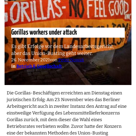
Gorillas workers under attack
Es gibt Erfolge vor dem Landesarbeitsgericht,
aber das Union-Busting geht weiter.
26. November 2021
von
Peter Nowak
in
Betrieb & Gesellschaft
Die Gorillas-Beschäftigen erreichten am Dienstag einen
juristischen Erfolg: Am 23. November wies das Berliner
Arbeitsgericht auch in zweiter Instanz den Antrag auf eine
einstweilige Verfügung des Lebensmittellieferkonzerns
Gorillas zurück, mit dem dieser die Wahl eines
Betriebsrates verbieten wollte. Zuvor hatte der Konzern
eine der bekannten Methoden des Union-Busting