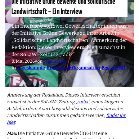
Die Initiative Grüne Gewerke und solidarische
Landwirtschaft – Ein Interview
Ein Interview von zwei Gewerkschafter:innen aus
der Initiative Grüne Gewerke zu ihrer Arbeit in
„Solidarischen Landwirtschaften“ Anmerkung der
Redaktion: Dieses Interview erschien zunächst in
der SoLaWi-Zeitung „radix“,
8. Mai 2026
von
Max Kreide
in
Tageskämpfe
, 
Strategie & Organisation
, 
Best of FAU
Anmerkung der Redaktion: Dieses Interview erschien
zunächst in der SoLaWi-Zeitung
„radix“
, einen längeren
Artikel, in dem Anarchosyndikalismus und solidarische
Landwirtschaften zusammen gedacht werden,
findet ihr
hier
.
Max:
Die Initiative Grüne Gewerke (IGG) ist eine