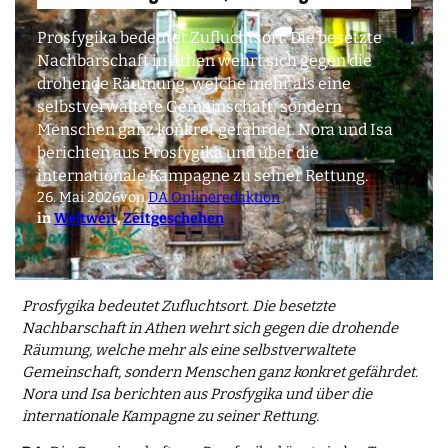
Prosfygika bedeutet Zufluchtsort. Die besetzte
Nachbarschaft in Athen wehrt sich gegen die
drohende Räumung, welche mehr als eine
selbstverwaltete Gemeinschaft, sondern
Menschen ganz konkret gefährdet. Nora und Isa
berichten aus Prosfygika und über die
internationale Kampagne zu seiner Rettung.
26. Mai 2026
von
DA Onlineredaktion
in
Weltweit
, 
Zeitgeschehen
Prosfygika bedeutet Zufluchtsort. Die besetzte
Nachbarschaft in Athen wehrt sich gegen die drohende
Räumung, welche mehr als eine selbstverwaltete
Gemeinschaft, sondern Menschen ganz konkret gefährdet.
Nora und Isa berichten aus Prosfygika und über die
internationale Kampagne zu seiner Rettung.