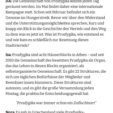
DA:
Die Gemeinschaft von Prosfygika könnte jeden Tag
geräumt werden. Im Mai findet daher eine internationale
Kampagne statt. Schon seit Februar befindet sich ein
Genosse im Hungerstreik. Bevor wir über den Widerstand
und die Unterstützungsmöglichkeiten sprechen, kurz und
knapp ein Blick in die Geschichte des Viertels und den Weg
zu dem was es jetzt ist: Was ist Prosfygika, wie entstand es
und wie kam es schließlich zur Besetzung dieses
Stadtviertels?
Isa:
Prosfygika sind acht Häuserblocks in Athen – und seit
2010 die Gemeinschaft des besetzten Prosfygika als Organ,
das das Leben in diesen Blocks organisiert, als
selbstorganisierte Gemeinschaft. Es gibt 22 Strukturen, die
sich um täglichen Bedürfnisse der Mitglieder und
Bewohner:innen kümmern. Diese Strukturen sind
autonom, und es gibt die große Versammlung jeden
Montag, die praktische Entscheidungsgewalt hat.
“Prosfygika war immer schon ein Zufluchtsort”
Nora:
Es gab in Griechenland viele Prosfygika-