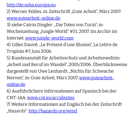
http://de.osha.europa.eu
2) Werner Feldes, in: Zeitschrift „Gute Arbeit“, März 2007.
www.gutearbeit-online.de
3) siehe Catrin Dingler: „Die Toten von Turin“, in:
Wochenzeitung „Jungle World“ #51, 2007. Im Archiv im
Internet,
www.jungle-world.com
4) Gilles Dauvé: „Le Présent d’une Illusion“, La Lettre de
Troploin #7, Juni 2006.
5) Bundesanstalt für Arbeitsschutz und Arbeitsmedizin:
„Arbeit und Beruf im Wandel“, 2005/2006. Überblicksweise
dargestellt von Uwe Lenhardt: „Nichts für Schwache
Nerven“, in: Gute Arbeit, März 2007,
www.gutearbeit-
online.de
6) Ausführlichere Informationen auf Spanisch bei der
CNT-IAA:
www.cnt.es/accidentes
7) Weitere Informationen auf Englisch bei der Zeitschrift
„Hazards“:
http://hazards.org/wmd