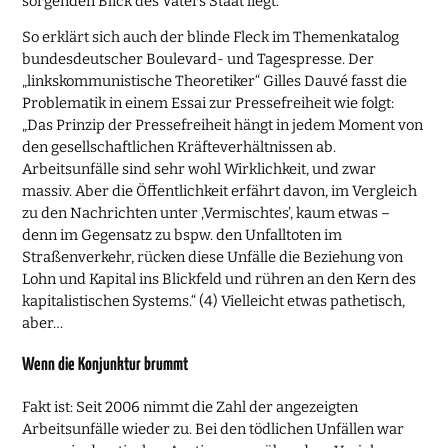
sorgenden Blick des Vaters Staat liegt.
So erklärt sich auch der blinde Fleck im Themenkatalog
bundesdeutscher Boulevard- und Tagespresse. Der
„linkskommunistische Theoretiker“ Gilles Dauvé fasst die
Problematik in einem Essai zur Pressefreiheit wie folgt:
„Das Prinzip der Pressefreiheit hängt in jedem Moment von
den gesellschaftlichen Kräfteverhältnissen ab.
Arbeitsunfälle sind sehr wohl Wirklichkeit, und zwar
massiv. Aber die Öffentlichkeit erfährt davon, im Vergleich
zu den Nachrichten unter ‚Vermischtes’, kaum etwas –
denn im Gegensatz zu bspw. den Unfalltoten im
Straßenverkehr, rücken diese Unfälle die Beziehung von
Lohn und Kapital ins Blickfeld und rühren an den Kern des
kapitalistischen Systems.“ (4) Vielleicht etwas pathetisch,
aber…
Wenn die Konjunktur brummt
Fakt ist: Seit 2006 nimmt die Zahl der angezeigten
Arbeitsunfälle wieder zu. Bei den tödlichen Unfällen war