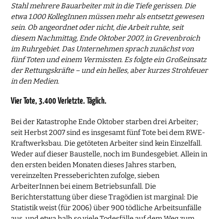
Stahl mehrere Bauarbeiter mit in die Tiefe gerissen. Die
etwa 1.000 KollegInnen müssen mehr als entsetzt gewesen
sein. Ob angeordnet oder nicht, die Arbeit ruhte, seit
diesem Nachmittag, Ende Oktober 2007, in Grevenbroich
im Ruhrgebiet. Das Unternehmen sprach zunächst von
fünf Toten und einem Vermissten. Es folgte ein Großeinsatz
der Rettungskräfte – und ein helles, aber kurzes Strohfeuer
in den Medien.
Vier Tote, 3.400 Verletzte. Täglich.
Bei der Katastrophe Ende Oktober starben drei Arbeiter;
seit Herbst 2007 sind es insgesamt fünf Tote bei dem RWE-
Kraftwerksbau. Die getöteten Arbeiter sind kein Einzelfall.
Weder auf dieser Baustelle, noch im Bundesgebiet. Allein in
den ersten beiden Monaten dieses Jahres starben,
vereinzelten Presseberichten zufolge, sieben
ArbeiterInnen bei einem Betriebsunfall. Die
Berichterstattung über diese Tragödien ist marginal: Die
Statistik weist (für 2006) über 900 tödliche Arbeitsunfälle
aus, und etwa halb so viele Todesfälle auf dem Weg zum