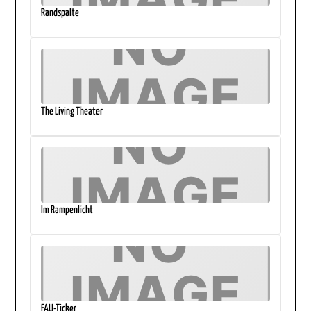
Randspalte
The Living Theater
Im Rampenlicht
FAU-Ticker