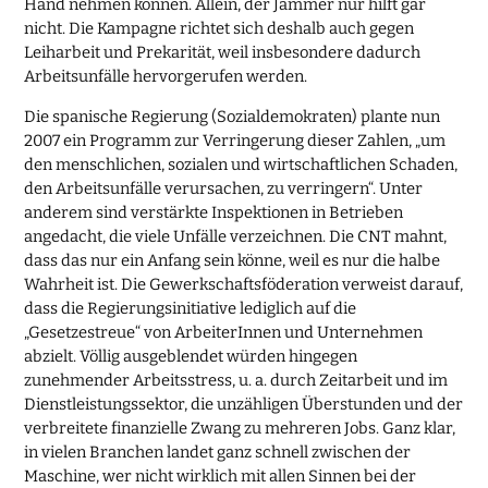
Hand nehmen können. Allein, der Jammer nur hilft gar
nicht. Die Kampagne richtet sich deshalb auch gegen
Leiharbeit und Prekarität, weil insbesondere dadurch
Arbeitsunfälle hervorgerufen werden.
Die spanische Regierung (Sozialdemokraten) plante nun
2007 ein Programm zur Verringerung dieser Zahlen, „um
den menschlichen, sozialen und wirtschaftlichen Schaden,
den Arbeitsunfälle verursachen, zu verringern“. Unter
anderem sind verstärkte Inspektionen in Betrieben
angedacht, die viele Unfälle verzeichnen. Die CNT mahnt,
dass das nur ein Anfang sein könne, weil es nur die halbe
Wahrheit ist. Die Gewerkschaftsföderation verweist darauf,
dass die Regierungsinitiative lediglich auf die
„Gesetzestreue“ von ArbeiterInnen und Unternehmen
abzielt. Völlig ausgeblendet würden hingegen
zunehmender Arbeitsstress, u. a. durch Zeitarbeit und im
Dienstleistungssektor, die unzähligen Überstunden und der
verbreitete finanzielle Zwang zu mehreren Jobs. Ganz klar,
in vielen Branchen landet ganz schnell zwischen der
Maschine, wer nicht wirklich mit allen Sinnen bei der