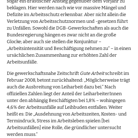
sogar ein drastischer Anstieg gegenüber dem Vorjahr zu
beklagen. Hier werden nach wie vor massive Mängel und
Defizite im Arbeitsschutz erkennbar. Aber nicht allein die
Verletzung von Arbeitsschutznormen und -gesetzen führt
zu Unfällen. Sowohl die DGB-Gewerkschaften als auch die
Bundesregierung hängen es zwar nicht an die große
Glocke; aber auch sie stellen die Konjunktur –
„Arbeitsintensität und Beschäftigung nehmen zu“ – in einen
ursächlichen Zusammenhang zur erhöhten Zahl der
Arbeitsunfälle.
Die gewerkschaftsnahe Zeitschrift
Gute Arbeit
schreibt im
Februar 2008, betont zurückhaltend: „Möglicherweise trägt
auch die Ausbreitung von Leiharbeit dazu bei.“ Nach
offiziellen Zahlen liegt der Anteil der LeiharbeiterInnen
unter den abhängig Beschäftigten bei 1,8% – wohingegen
4,6% der Arbeitsunfälle auf Leihbuden entfallen. Weiter
heißt es: Die „Ausdehnung von Arbeitszeiten, Kosten- und
Termindruck, Stress im Arbeitsleben spielen [bei
Arbeitsunfällen] eine Rolle, die gründlicher untersucht
werden muss.“