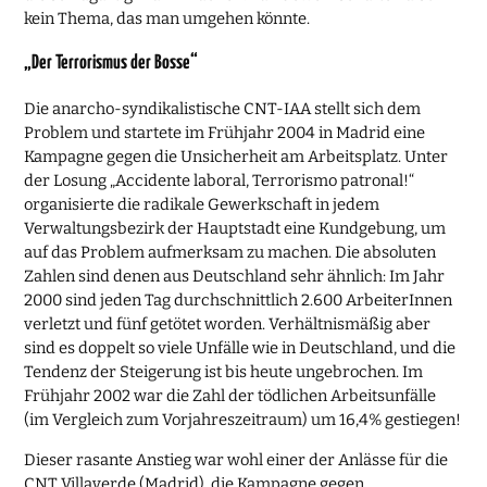
kein Thema, das man umgehen könnte.
„Der Terrorismus der Bosse“
Die anarcho-syndikalistische CNT-IAA stellt sich dem
Problem und startete im Frühjahr 2004 in Madrid eine
Kampagne gegen die Unsicherheit am Arbeitsplatz. Unter
der Losung „Accidente laboral, Terrorismo patronal!“
organisierte die radikale Gewerkschaft in jedem
Verwaltungsbezirk der Hauptstadt eine Kundgebung, um
auf das Problem aufmerksam zu machen. Die absoluten
Zahlen sind denen aus Deutschland sehr ähnlich: Im Jahr
2000 sind jeden Tag durchschnittlich 2.600 ArbeiterInnen
verletzt und fünf getötet worden. Verhältnismäßig aber
sind es doppelt so viele Unfälle wie in Deutschland, und die
Tendenz der Steigerung ist bis heute ungebrochen. Im
Frühjahr 2002 war die Zahl der tödlichen Arbeitsunfälle
(im Vergleich zum Vorjahreszeitraum) um 16,4% gestiegen!
Dieser rasante Anstieg war wohl einer der Anlässe für die
CNT Villaverde (Madrid), die Kampagne gegen