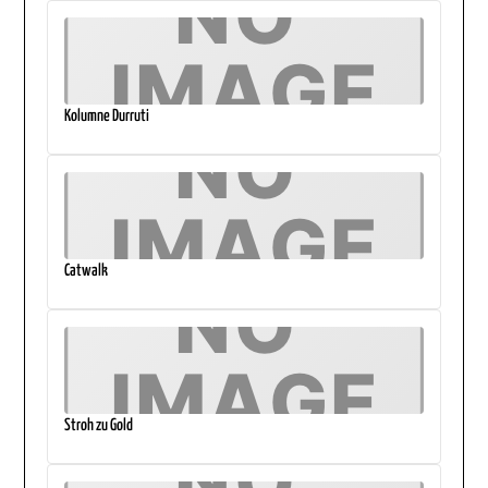
Kolumne Durruti
Catwalk
Stroh zu Gold