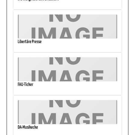
Libertäre Presse
FAU-Ticker
DA-Musikecke