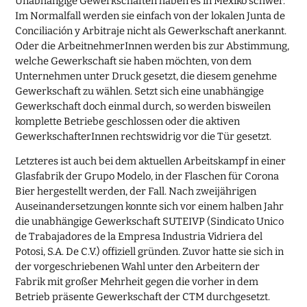
Unabhängige Gewerkschaften haben es in Mexiko schwer.
Im Normalfall werden sie einfach von der lokalen Junta de
Conciliación y Arbitraje nicht als Gewerkschaft anerkannt.
Oder die ArbeitnehmerInnen werden bis zur Abstimmung,
welche Gewerkschaft sie haben möchten, von dem
Unternehmen unter Druck gesetzt, die diesem genehme
Gewerkschaft zu wählen. Setzt sich eine unabhängige
Gewerkschaft doch einmal durch, so werden bisweilen
komplette Betriebe geschlossen oder die aktiven
GewerkschafterInnen rechtswidrig vor die Tür gesetzt.
Letzteres ist auch bei dem aktuellen Arbeitskampf in einer
Glasfabrik der Grupo Modelo, in der Flaschen für Corona
Bier hergestellt werden, der Fall. Nach zweijährigen
Auseinandersetzungen konnte sich vor einem halben Jahr
die unabhängige Gewerkschaft SUTEIVP (Sindicato Unico
de Trabajadores de la Empresa Industria Vidriera del
Potosi, S.A. De C.V.) offiziell gründen. Zuvor hatte sie sich in
der vorgeschriebenen Wahl unter den Arbeitern der
Fabrik mit großer Mehrheit gegen die vorher in dem
Betrieb präsente Gewerkschaft der CTM durchgesetzt.