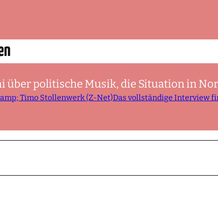
en
über politische Musik, die Situation in No
&amp; Timo Stollenwerk (Z-Net)Das vollständige Interview fi