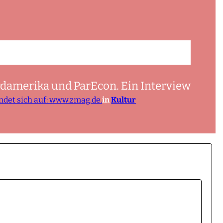
rdamerika und ParEcon. Ein Interview
ndet sich auf: www.zmag.de.
in
Kultur