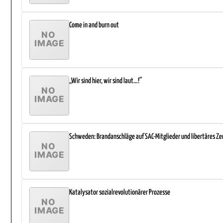
Come in and burn out
„Wir sind hier, wir sind laut…!”
Schweden: Brandanschläge auf SAC-Mitglieder und libertäres Z
Katalysator sozialrevolutionärer Prozesse