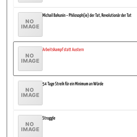
Michail Bakunin – Philosoph(ie) der Tat, Revolutionär der Tat
Arbeitskampf statt Austern
54 Tage Streik für ein Minimum an Würde
Struggle