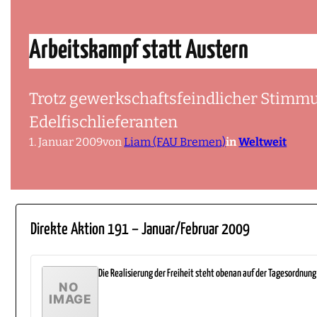
Arbeitskampf statt Austern
Trotz gewerkschaftsfeindlicher Stimmu
Edelfischlieferanten
1. Januar 2009
von
Liam (FAU Bremen)
in
Weltweit
Direkte Aktion 191 – Januar/Februar 2009
Die Realisierung der Freiheit steht obenan auf der Tagesordnung