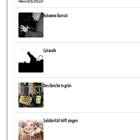
Kolumne Durruti
Catwalk
Das Gleiche in grün
Solidarität hilft siegen