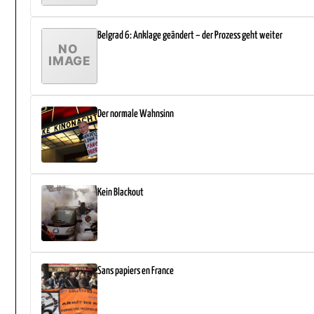
Belgrad 6: Anklage geändert – der Prozess geht weiter
Der normale Wahnsinn
Kein Blackout
Sans papiers en France