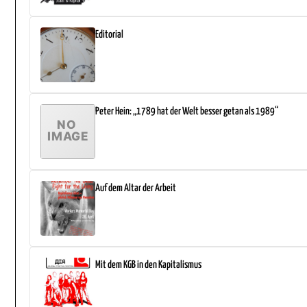
Editorial
Peter Hein: „1789 hat der Welt besser getan als 1989“
Auf dem Altar der Arbeit
Mit dem KGB in den Kapitalismus