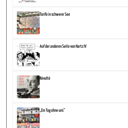
Tarife in schwerer See
Auf der anderen Seite von Hartz IV
Révolté
„Ein Tag ohne uns“