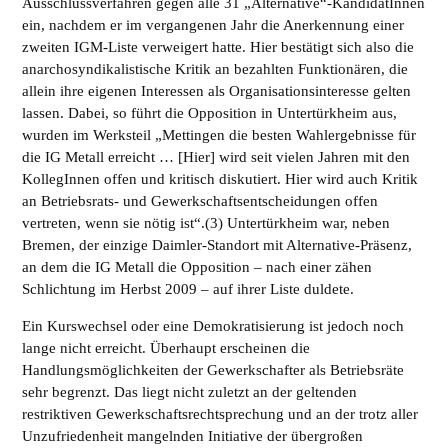
Ausschlussverfahren gegen alle 31 „Alternative“-KandidatInnen
ein, nachdem er im vergangenen Jahr die Anerkennung einer
zweiten IGM-Liste verweigert hatte. Hier bestätigt sich also die
anarchosyndikalistische Kritik an bezahlten Funktionären, die
allein ihre eigenen Interessen als Organisationsinteresse gelten
lassen. Dabei, so führt die Opposition in Untertürkheim aus,
wurden im Werksteil „Mettingen die besten Wahlergebnisse für
die IG Metall erreicht … [Hier] wird seit vielen Jahren mit den
KollegInnen offen und kritisch diskutiert. Hier wird auch Kritik
an Betriebsrats- und Gewerkschaftsentscheidungen offen
vertreten, wenn sie nötig ist“.(3) Untertürkheim war, neben
Bremen, der einzige Daimler-Standort mit Alternative-Präsenz,
an dem die IG Metall die Opposition – nach einer zähen
Schlichtung im Herbst 2009 – auf ihrer Liste duldete.
Ein Kurswechsel oder eine Demokratisierung ist jedoch noch
lange nicht erreicht. Überhaupt erscheinen die
Handlungsmöglichkeiten der Gewerkschafter als Betriebsräte
sehr begrenzt. Das liegt nicht zuletzt an der geltenden
restriktiven Gewerkschaftsrechtsprechung und an der trotz aller
Unzufriedenheit mangelnden Initiative der übergroßen