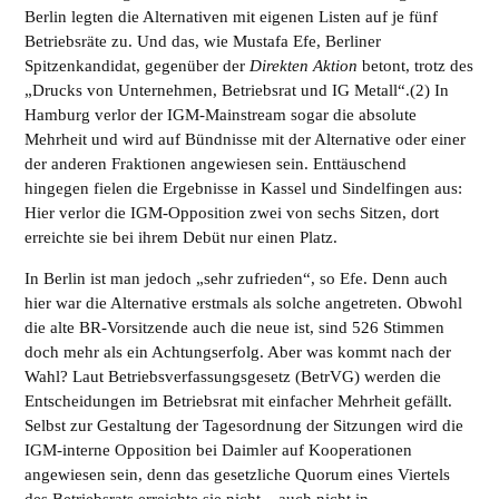
Berlin legten die Alternativen mit eigenen Listen auf je fünf
Betriebsräte zu. Und das, wie Mustafa Efe, Berliner
Spitzenkandidat, gegenüber der
Direkten Aktion
betont, trotz des
„Drucks von Unternehmen, Betriebsrat und IG Metall“.(2) In
Hamburg verlor der IGM-Mainstream sogar die absolute
Mehrheit und wird auf Bündnisse mit der Alternative oder einer
der anderen Fraktionen angewiesen sein. Enttäuschend
hingegen fielen die Ergebnisse in Kassel und Sindelfingen aus:
Hier verlor die IGM-Opposition zwei von sechs Sitzen, dort
erreichte sie bei ihrem Debüt nur einen Platz.
In Berlin ist man jedoch „sehr zufrieden“, so Efe. Denn auch
hier war die Alternative erstmals als solche angetreten. Obwohl
die alte BR-Vorsitzende auch die neue ist, sind 526 Stimmen
doch mehr als ein Achtungserfolg. Aber was kommt nach der
Wahl? Laut Betriebsverfassungsgesetz (BetrVG) werden die
Entscheidungen im Betriebsrat mit einfacher Mehrheit gefällt.
Selbst zur Gestaltung der Tagesordnung der Sitzungen wird die
IGM-interne Opposition bei Daimler auf Kooperationen
angewiesen sein, denn das gesetzliche Quorum eines Viertels
des Betriebsrats erreichte sie nicht – auch nicht in