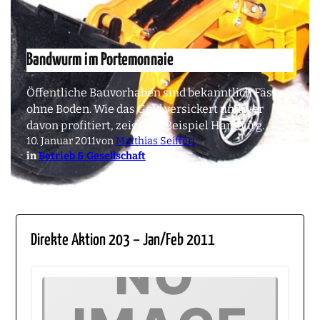
Bandwurm im Portemonnaie
Öffentliche Bauvorhaben sind bekanntlich Fässer
ohne Boden. Wie das Geld versickert und wer
davon profitiert, zeigt das Beispiel Hamburg.
10. Januar 2011
von
Matthias Seiffert
in
Betrieb & Gesellschaft
Direkte Aktion 203 – Jan/Feb 2011