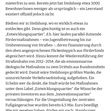
mieterfrei zu sein. Bereits jetzt hat Steilshoop etwa 3.000
BewohnerInnen weniger als ursprünglich – ein Leerstand
existiert offiziell jedoch nicht.
Bleiben wir in Steilshoop, wo es wirklich etwas zu
entdecken gibt. Denn gleichzeitig ist es auch ein
„Entwicklungsquartier“, d.h. hier laufen parallel dutzende
Fördermaßnahmen – von Jugendbetreuung bis zur
Umbenennung von Straßen –, deren Finanzierung durch
den oben angesprochenen Flickenteppich aus Förderfonds
abgesichert wird. Hinzu kommt die Wiedereinführung der
Straßenbahn von 2012–2014, die als emissionsarme
ökologische Maßnahme zu zwei Dritteln aus Bundesmitteln
gedeckt wird. Damit wäre Steilshoops größtes Manko, die
unzureichende Verkehrsanbindung, aufgehoben. Ein
Schelm wer da denkt, die Stadt würde bei Maßnahmen
unter dem Label „Entwicklungsquartier“ die Wünsche der
privaten Investoren aus dem „Innovationsquartier“
vernachlässigen. Für die Umgestaltung der zentralen
Fußgängerachse wurden bereits 6,5 Mio. Euro bewilligt.
Wie wir gesehen haben, dürfen wir nach „Hamburger