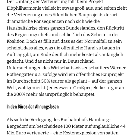
Der Umfang der Verteuerung fällt beim Projekt
Elbphilharmonie vielleicht etwas groß aus, und selten zieht
die Verteuerung eines öffentlichen Bauprojekts derart
dramatische Konsequenzen nach sich wie die
Haushaltskrise eines ganzen Bundeslandes, den Rücktritt
des Regierungschefs und schließlich das Scheitern der
Koalition. Doch es fällt auf, dass es der Normalfall zu sein
scheint, dass alles, was die öffentliche Hand zu bauen in
Auftrag gibt, am Ende deutlich mehr kostet als anfänglich
gedacht. Und das nicht nur in Deutschland.
Untersuchungen des Wirtschaftswissenschaftlers Werner
Rothengatter u.a. zufolge wird ein öffentliches Bauprojekt
im Durchschnitt 50% teurer als geplant – auf der ganzen
Welt, wohlgemerkt. Jedes zweite Großprojekt koste gar an
die 200% mehr als ursprünglich behauptet.
In den Büros der Ahnungslosen
Als sich die Verlegung des Busbahnhofs Hamburg-
Bergedorf um bescheidene 100 Meter auf unglaubliche 44
Mio. Euro verteuerte – eine Kostenexplosion von satten