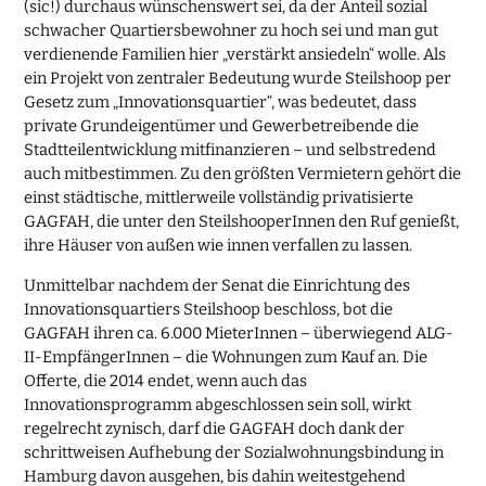
(sic!) durchaus wünschenswert sei, da der Anteil sozial
schwacher Quartiersbewohner zu hoch sei und man gut
verdienende Familien hier „verstärkt ansiedeln“ wolle. Als
ein Projekt von zentraler Bedeutung wurde Steilshoop per
Gesetz zum „Innovationsquartier“, was bedeutet, dass
private Grundeigentümer und Gewerbetreibende die
Stadtteilentwicklung mitfinanzieren – und selbstredend
auch mitbestimmen. Zu den größten Vermietern gehört die
einst städtische, mittlerweile vollständig privatisierte
GAGFAH, die unter den SteilshooperInnen den Ruf genießt,
ihre Häuser von außen wie innen verfallen zu lassen.
Unmittelbar nachdem der Senat die Einrichtung des
Innovationsquartiers Steilshoop beschloss, bot die
GAGFAH ihren ca. 6.000 MieterInnen – überwiegend ALG-
II-EmpfängerInnen – die Wohnungen zum Kauf an. Die
Offerte, die 2014 endet, wenn auch das
Innovationsprogramm abgeschlossen sein soll, wirkt
regelrecht zynisch, darf die GAGFAH doch dank der
schrittweisen Aufhebung der Sozialwohnungsbindung in
Hamburg davon ausgehen, bis dahin weitestgehend