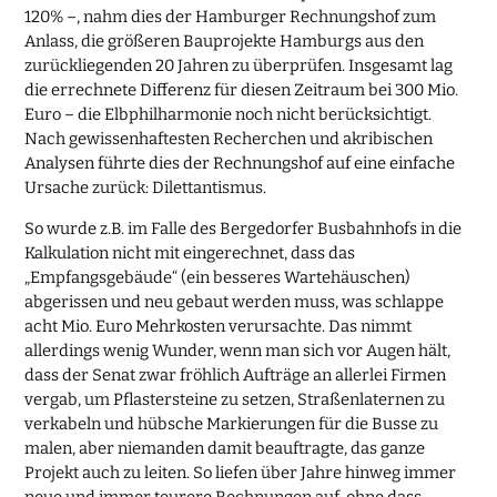
120% –, nahm dies der Hamburger Rechnungshof zum
Anlass, die größeren Bauprojekte Hamburgs aus den
zurückliegenden 20 Jahren zu überprüfen. Insgesamt lag
die errechnete Differenz für diesen Zeitraum bei 300 Mio.
Euro – die Elbphilharmonie noch nicht berücksichtigt.
Nach gewissenhaftesten Recherchen und akribischen
Analysen führte dies der Rechnungshof auf eine einfache
Ursache zurück: Dilettantismus.
So wurde z.B. im Falle des Bergedorfer Busbahnhofs in die
Kalkulation nicht mit eingerechnet, dass das
„Empfangsgebäude“ (ein besseres Wartehäuschen)
abgerissen und neu gebaut werden muss, was schlappe
acht Mio. Euro Mehrkosten verursachte. Das nimmt
allerdings wenig Wunder, wenn man sich vor Augen hält,
dass der Senat zwar fröhlich Aufträge an allerlei Firmen
vergab, um Pflastersteine zu setzen, Straßenlaternen zu
verkabeln und hübsche Markierungen für die Busse zu
malen, aber niemanden damit beauftragte, das ganze
Projekt auch zu leiten. So liefen über Jahre hinweg immer
neue und immer teurere Rechnungen auf, ohne dass