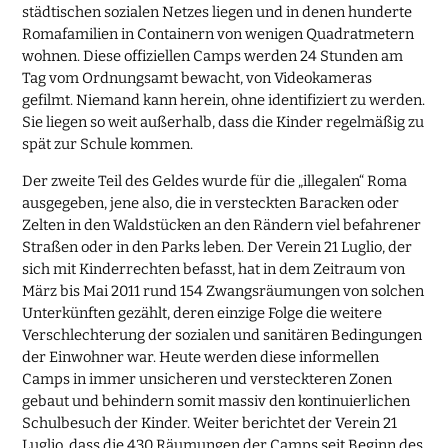
städtischen sozialen Netzes liegen und in denen hunderte
Romafamilien in Containern von wenigen Quadratmetern
wohnen. Diese offiziellen Camps werden 24 Stunden am
Tag vom Ordnungsamt bewacht, von Videokameras
gefilmt. Niemand kann herein, ohne identifiziert zu werden.
Sie liegen so weit außerhalb, dass die Kinder regelmäßig zu
spät zur Schule kommen.
Der zweite Teil des Geldes wurde für die „illegalen“ Roma
ausgegeben, jene also, die in versteckten Baracken oder
Zelten in den Waldstücken an den Rändern viel befahrener
Straßen oder in den Parks leben. Der Verein 21 Luglio, der
sich mit Kinderrechten befasst, hat in dem Zeitraum von
März bis Mai 2011 rund 154 Zwangsräumungen von solchen
Unterkünften gezählt, deren einzige Folge die weitere
Verschlechterung der sozialen und sanitären Bedingungen
der Einwohner war. Heute werden diese informellen
Camps in immer unsicheren und versteckteren Zonen
gebaut und behindern somit massiv den kontinuierlichen
Schulbesuch der Kinder. Weiter berichtet der Verein 21
Luglio, dass die 430 Räumungen der Camps seit Beginn des