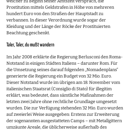
welcher zu Beginn seiner Amtszeit versprach, die
Prostitution mittels Geldstrafen in Höhe von mehreren
hundert Euro von den Straßen der Hauptstadt zu
verbannen. In dieser Verordnung wurde sogar der
Kleidung und der Länge der Röcke der Prostituierten
Beachtung geschenkt.
Taler, Taler, du mußt wandern
Im Jahr 2008 erklärte die Regierung Berlusconi den Roma-
Notstand in einigen Städten Italiens – darunter Rom. Für
die Umsetzung seines darauf folgenden „Nomadenplans“
generierte die Regierung ein Budget von 32 Mio. Euro.
Dieser Notstand wurde im übrigen am 18. November vom
italienischen Staatsrat (Consiglio di Stato) für illegitim
erklärt, was bedeutet, dass sämtliche Maßnahmen der
letzten zwei Jahre ohne rechtliche Grundlage umgesetzt
wurden. Die zur Verfügung stehenden 32 Mio. Euro wurden
auf zweierlei Weise ausgegeben: Erstens zur Erweiterung
der sogenannten ausgestatteten Camps – mit Metallgittern
umzäunte Areale, die üblicherweise außerhalb des