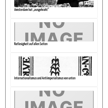
Amsterdam hat „ausgekrakt“
Ratlosigkeit auf allen Seiten
Internationalismus und Antiimperialismus von unten