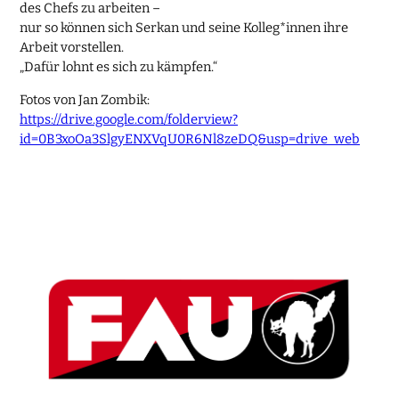
des Chefs zu arbeiten –
nur so können sich Serkan und seine Kolleg*innen ihre
Arbeit vorstellen.
„Dafür lohnt es sich zu kämpfen.“
Fotos von Jan Zombik:
https://drive.google.com/folderview?
id=0B3xoOa3SlgyENXVqU0R6Nl8zeDQ&usp=drive_web