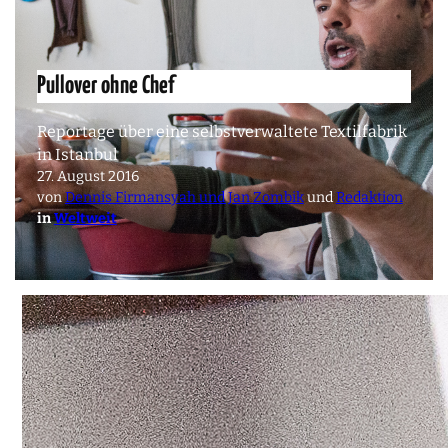
Pullover ohne Chef
Reportage über eine selbstverwaltete Textilfabrik
in Istanbul
27. August 2016
von
Dennis Firmansyah und Jan Zombik
und
Redaktion
in
Weltweit