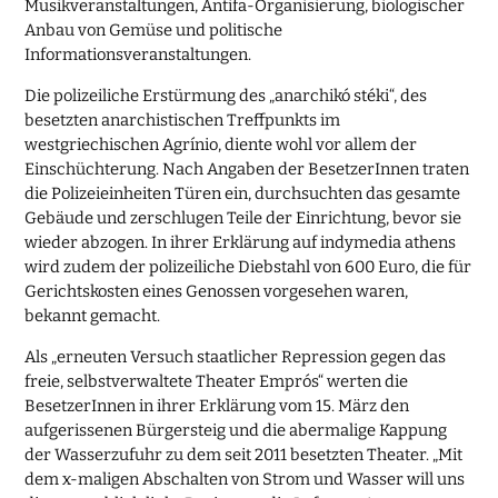
Musikveranstaltungen, Antifa-Organisierung, biologischer
Anbau von Gemüse und politische
Informationsveranstaltungen.
Die polizeiliche Erstürmung des „anarchikó stéki“, des
besetzten anarchistischen Treffpunkts im
westgriechischen Agrínio, diente wohl vor allem der
Einschüchterung. Nach Angaben der BesetzerInnen traten
die Polizeieinheiten Türen ein, durchsuchten das gesamte
Gebäude und zerschlugen Teile der Einrichtung, bevor sie
wieder abzogen. In ihrer Erklärung auf indymedia athens
wird zudem der polizeiliche Diebstahl von 600 Euro, die für
Gerichtskosten eines Genossen vorgesehen waren,
bekannt gemacht.
Als „erneuten Versuch staatlicher Repression gegen das
freie, selbstverwaltete Theater Emprós“ werten die
BesetzerInnen in ihrer Erklärung vom 15. März den
aufgerissenen Bürgersteig und die abermalige Kappung
der Wasserzufuhr zu dem seit 2011 besetzten Theater. „Mit
dem x-maligen Abschalten von Strom und Wasser will uns