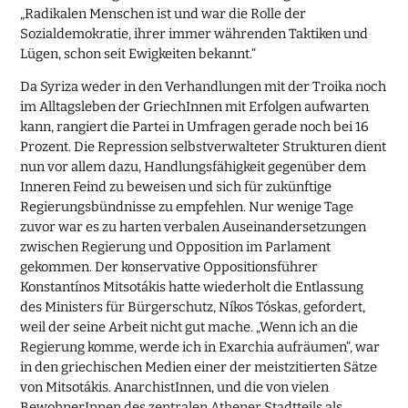
„Radikalen Menschen ist und war die Rolle der
Sozialdemokratie, ihrer immer währenden Taktiken und
Lügen, schon seit Ewigkeiten bekannt.“
Da Syriza weder in den Verhandlungen mit der Troika noch
im Alltagsleben der GriechInnen mit Erfolgen aufwarten
kann, rangiert die Partei in Umfragen gerade noch bei 16
Prozent. Die Repression selbstverwalteter Strukturen dient
nun vor allem dazu, Handlungsfähigkeit gegenüber dem
Inneren Feind zu beweisen und sich für zukünftige
Regierungsbündnisse zu empfehlen. Nur wenige Tage
zuvor war es zu harten verbalen Auseinandersetzungen
zwischen Regierung und Opposition im Parlament
gekommen. Der konservative Oppositionsführer
Konstantínos Mitsotákis hatte wiederholt die Entlassung
des Ministers für Bürgerschutz, Níkos Tóskas, gefordert,
weil der seine Arbeit nicht gut mache. „Wenn ich an die
Regierung komme, werde ich in Exarchia aufräumen“, war
in den griechischen Medien einer der meistzitierten Sätze
von Mitsotákis. AnarchistInnen, und die von vielen
BewohnerInnen des zentralen Athener Stadtteils als