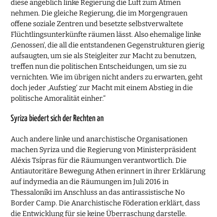
diese angeblich linke Regierung die Luft zum Atmen
nehmen. Die gleiche Regierung, die im Morgengrauen
offene soziale Zentren und besetzte selbstverwaltete
Flüchtlingsunterkünfte räumen lässt. Also ehemalige linke
‚Genossen‘, die all die entstandenen Gegenstrukturen gierig
aufsaugten, um sie als Steigleiter zur Macht zu benutzen,
treffen nun die politischen Entscheidungen, um sie zu
vernichten. Wie im übrigen nicht anders zu erwarten, geht
doch jeder ‚Aufstieg‘ zur Macht mit einem Abstieg in die
politische Amoralität einher.“
Syriza biedert sich der Rechten an
Auch andere linke und anarchistische Organisationen
machen Syriza und die Regierung von Ministerpräsident
Aléxis Tsípras für die Räumungen verantwortlich. Die
Antiautoritäre Bewegung Athen erinnert in ihrer Erklärung
auf indymedia an die Räumungen im Juli 2016 in
Thessaloníki im Anschluss an das antirassistische No
Border Camp. Die Anarchistische Föderation erklärt, dass
die Entwicklung für sie keine Überraschung darstelle.