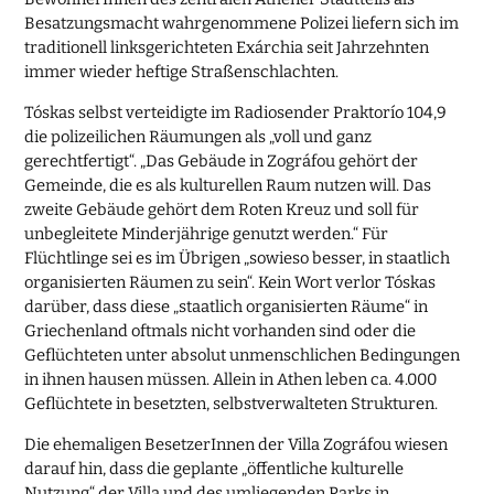
Besatzungsmacht wahrgenommene Polizei liefern sich im
traditionell linksgerichteten Exárchia seit Jahrzehnten
immer wieder heftige Straßenschlachten.
Tóskas selbst verteidigte im Radiosender Praktorío 104,9
die polizeilichen Räumungen als „voll und ganz
gerechtfertigt“. „Das Gebäude in Zográfou gehört der
Gemeinde, die es als kulturellen Raum nutzen will. Das
zweite Gebäude gehört dem Roten Kreuz und soll für
unbegleitete Minderjährige genutzt werden.“ Für
Flüchtlinge sei es im Übrigen „sowieso besser, in staatlich
organisierten Räumen zu sein“. Kein Wort verlor Tóskas
darüber, dass diese „staatlich organisierten Räume“ in
Griechenland oftmals nicht vorhanden sind oder die
Geflüchteten unter absolut unmenschlichen Bedingungen
in ihnen hausen müssen. Allein in Athen leben ca. 4.000
Geflüchtete in besetzten, selbstverwalteten Strukturen.
Die ehemaligen BesetzerInnen der Villa Zográfou wiesen
darauf hin, dass die geplante „öffentliche kulturelle
Nutzung“ der Villa und des umliegenden Parks in