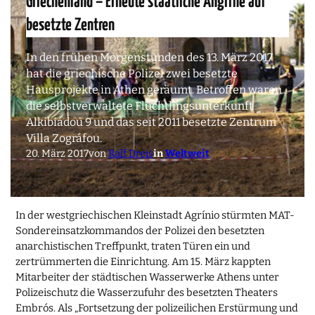
Griechenland – Erneute staatliche Angriffe auf
besetzte Zentren
In den frühen Morgenstunden des 13. März 2017
hat die griechische Polizei zwei besetzte
Hausprojekte in Athen geräumt. Betroffen waren
die selbstverwaltete Flüchtlingsunterkunft
Alkibiádou 9 und das seit 2011 besetzte Zentrum
Villa Zográfou.
20. März 2017
von
Ralf Dreis
in
Weltweit
In der westgriechischen Kleinstadt Agrínio stürmten MAT-
Sondereinsatzkommandos der Polizei den besetzten
anarchistischen Treffpunkt, traten Türen ein und
zertrümmerten die Einrichtung. Am 15. März kappten
Mitarbeiter der städtischen Wasserwerke Athens unter
Polizeischutz die Wasserzufuhr des besetzten Theaters
Embrós. Als „Fortsetzung der polizeilichen Erstürmung und