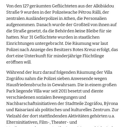
Von den 127 geräumten Geflüchteten aus der Alkibiádou
Straße 9 wurden in der Polizeiwache Pétrou Rálli, der
zentralen Ausländerpolizei in Athen, die Personalien
aufgenommen. Danach wurde der Großteil von ihnen auf
die Straße gesetzt, da die Behörden keine Bleibe für sie
hatten. Nur 31 Geflüchtete wurden in staatlichen
Einrichtungen untergebracht. Die Räumung war laut
Polizei nach Anzeige des Besitzers Rotes Kreuz erfolgt, das
dort eine Unterkunft für minderjährige Flüchtlinge
eröffnen will.
Während der kurz darauf folgenden Räumung der Villa
Zográfou nahm die Polizei sieben Anwesende wegen
Hausfriedensbruchs in Gewahrsam. Die in einem großen
Park liegende Villa war seit 2011 besetzt und diente
verschiedenen sozialen Bewegungen und
Nachbarschaftsinitiativen der Stadtteile Zográfou, Býrona
und Kaisarianí als politisches und kulturelles Zentrum. Zur
Vielzahl der dort stattfindenden Aktivitäten gehörten u.a.
Elterninitiativen, Film-, Theater- und