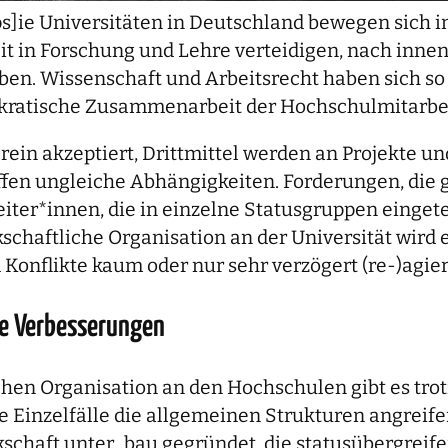
]ie Universitäten in Deutschland bewegen sich i
it in Forschung und Lehre verteidigen, nach inne
ben. Wissenschaft und Arbeitsrecht haben sich so 
ratische Zusammenarbeit der Hochschulmitarbeit
n akzeptiert, Drittmittel werden an Projekte u
en ungleiche Abhängigkeiten. Forderungen, die ge
r*innen, die in einzelne Statusgruppen eingeteilt
chaftliche Organisation an der Universität wird e
 Konflikte kaum oder nur sehr verzögert (re-)agie
lle Verbesserungen
hen Organisation an den Hochschulen gibt es trot
e Einzelfälle die allgemeinen Strukturen angreife
haft unter_bau gegründet, die statusübergreifen