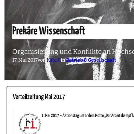
Prekäre Wissenschaft
Organisierung und Konflikte an Hochs
17. Mai 2017
von
Käte F.
in
Betrieb & Gesellschaft
Verteilzeitung Mai 2017
1. Mai 2017 – Aktionstag unter dem Motto „Der Arbeitskampf k