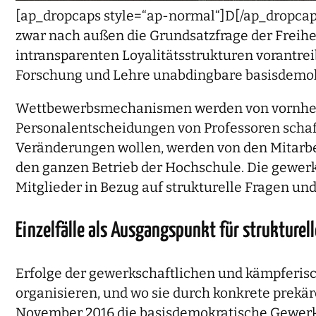
[ap_dropcaps style=“ap-normal“]D[/ap_dropcaps
zwar nach außen die Grundsatzfrage der Freihe
intransparenten Loyalitätsstrukturen vorantrei
Forschung und Lehre unabdingbare basisdemok
Wettbewerbsmechanismen werden von vornherei
Personalentscheidungen von Professoren schaff
Veränderungen wollen, werden von den Mitarbeite
den ganzen Betrieb der Hochschule. Die gewerks
Mitglieder in Bezug auf strukturelle Fragen und
Einzelfälle als Ausgangspunkt für strukture
Erfolge der gewerkschaftlichen und kämpferisc
organisieren, und wo sie durch konkrete prekär
November 2016 die basisdemokratische Gewerksc