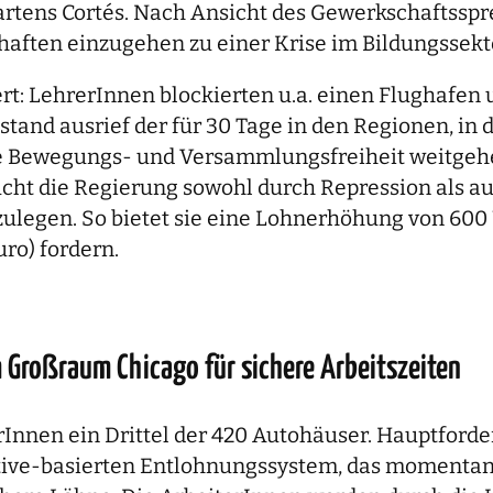
rtens Cortés. Nach Ansicht des Gewerkschaftsspr
haften einzugehen zu einer Krise im Bildungssekt
liert: LehrerInnen blockierten u.a. einen Flughafe
tand ausrief der für 30 Tage in den Regionen, in 
 Bewegungs- und Versammlungsfreiheit weitgeh
ucht die Regierung sowohl durch Repression als 
izulegen. So bietet sie eine Lohnerhöhung von 60
ro) fordern.
Großraum Chicago für sichere Arbeitszeiten
nnen ein Drittel der 420 Autohäuser. Hauptforde
ve-basierten Entlohnungssystem, das momentan v