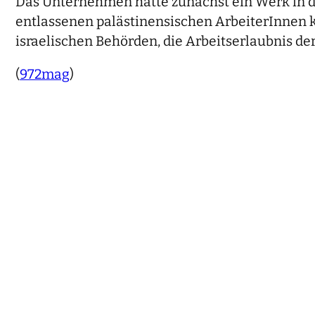
Das Unternehmen hatte zunächst ein Werk in de
entlassenen palästinensischen ArbeiterInnen k
israelischen Behörden, die Arbeitserlaubnis de
(
972mag
)