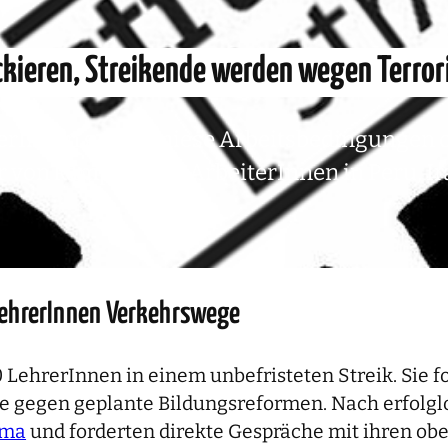
ockieren, Streikende werden wegen Terr
terInnen gegen miese Arbeitsbedingungen od
ir von kämpfenden ArbeiterInnen in Peru, Ira
 LehrerInnen Verkehrswege
000 LehrerInnen in einem unbefristeten Streik. Sie
e gegen geplante Bildungsreformen. Nach erfolg
ima
und forderten direkte Gespräche mit ihren obe