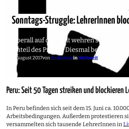
Sonntags-Struggle: LehrerInnen bl
Überall auf der Welt wehren sich Arbei
Anteil des Profits. Diesmal berichten w
6. August 2017
von
Redaktion
in
Weltweit
Peru: Seit 50 Tagen streiken und blockieren
In Peru befinden sich seit dem 15. Juni ca. 10.
Arbeitsbedingungen. Außerdem protestieren si
versammelten sich tausende LehrerInnen in
L