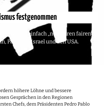
orismus festgenommen
er wollen einfach „nur“ ihren fairen
n, Pakistan, Israel und den USA.
 fordern höhere Löhne und bessere
losen Gesprächen in den Regionen
rsten Chefs, dem Präsidenten Pedro Pablo