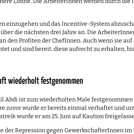
re Löhne. Die ArbeiterInnen werden durch die In
ngen einzugehen und das Incentive-System abzus
über die nächsten drei Jahre an. Die ArbeiterInn
l an den Profiten der ChefInnen. Auch wenn sie a
tet und sind bereit, diese aufrecht zu erhalten, b
haft wiederholt festgenommen
il Abdi ist zum wiederholten Male festgenommen w
hre zuvor wurde er bereits einmal verhaftet und u
treik wurde er am 25. Juni auf Kaution freigelass
lle der Repression gegen GewerkschafterInnen im I