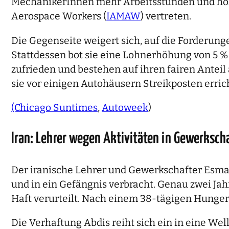
MechanikerInnen mehr Arbeitsstunden und höhe
Aerospace Workers (
IAMAW
) vertreten.
Die Gegenseite weigert sich, auf die Forderu
Stattdessen bot sie eine Lohnerhöhung von 5 % 
zufrieden und bestehen auf ihren fairen Antei
sie vor einigen Autohäusern Streikposten errich
(Chicago Suntimes
,
Autoweek
)
Iran: Lehrer wegen Aktivitäten in Gewerksc
Der iranische Lehrer und Gewerkschafter Esma
und in ein Gefängnis verbracht. Genau zwei Ja
Haft verurteilt. Nach einem 38-tägigen Hungers
Die Verhaftung Abdis reiht sich ein in eine We