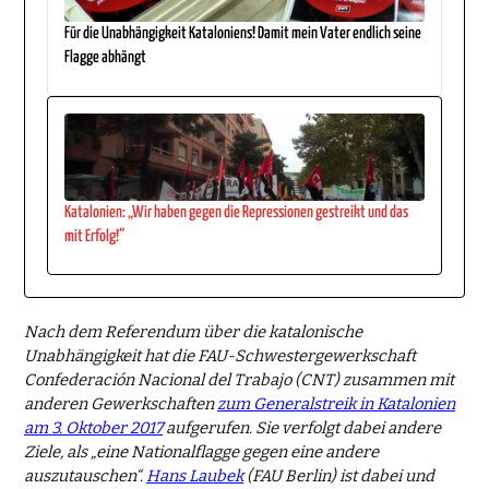
Für die Unabhängigkeit Kataloniens! Damit mein Vater endlich seine
Flagge abhängt
Katalonien: „Wir haben gegen die Repressionen gestreikt und das
mit Erfolg!“
Nach dem Referendum über die katalonische
Unabhängigkeit hat die FAU-Schwestergewerkschaft
Confederación Nacional del Trabajo (CNT) zusammen mit
anderen Gewerkschaften
zum Generalstreik in Katalonien
am 3. Oktober 2017
aufgerufen. Sie verfolgt dabei andere
Ziele, als „eine Nationalflagge gegen eine andere
auszutauschen“.
Hans Laubek
(FAU Berlin) ist dabei und