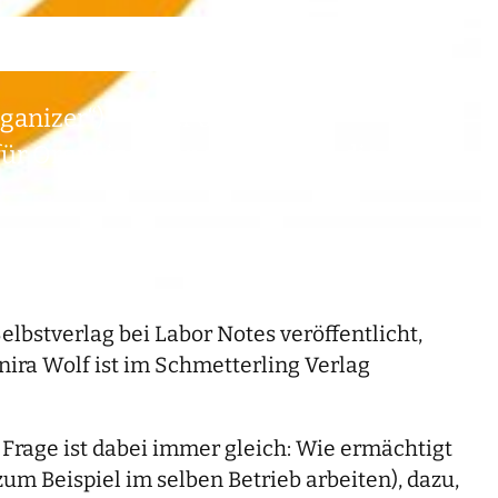
rganizer“) – unter diesem
für Organizer*innen und jene, die es
lbstverlag bei Labor Notes veröffentlicht,
ira Wolf ist im Schmetterling Verlag
 Frage ist dabei immer gleich: Wie ermächtigt
m Beispiel im selben Betrieb arbeiten), dazu,