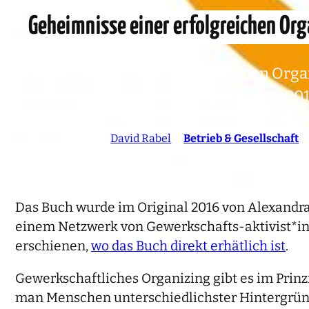
Geheimnisse einer erfolgreichen Org
„Geheimnisse einer erfolgreichen Organi
vielversprechenden Titel gibt es seit 
werden wollen.
19. Juni 2019
von
David Rabel
in
Betrieb & Gesellschaft
Das Buch wurde im Original 2016 von Alexandra 
einem Netzwerk von Gewerkschafts-aktivist*inn
erschienen,
wo das Buch direkt erhätlich ist
.
Gewerkschaftliches Organizing gibt es im Prinz
man Menschen unterschiedlichster Hintergründe