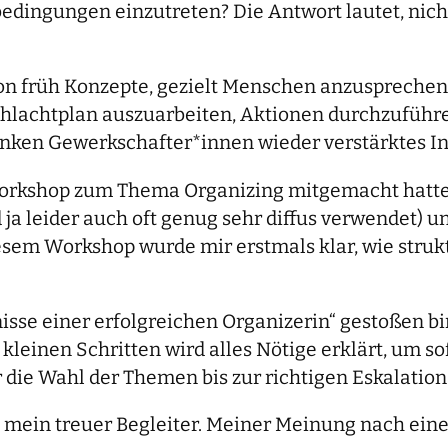
dingungen einzutreten? Die Antwort lautet, nicht
on früh Konzepte, gezielt Menschen anzusprechen,
achtplan auszuarbeiten, Aktionen durchzuführen 
 linken Gewerkschafter*innen wieder verstärktes I
rkshop zum Thema Organizing mitgemacht hatte, w
 ja leider auch oft genug sehr diffus verwendet) u
diesem Workshop wurde mir erstmals klar, wie stru
sse einer erfolgreichen Organizerin“ gestoßen bin
n kleinen Schritten wird alles Nötige erklärt, um s
 die Wahl der Themen bis zur richtigen Eskalation
m mein treuer Begleiter. Meiner Meinung nach eine