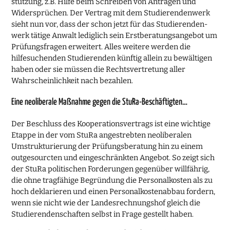
stützung, z.B. Hilfe beim Schreiben von Anträgen und
Widersprüchen. Der Vertrag mit dem Studierendenwerk
sieht nun vor, dass der schon jetzt für das Studieren­den­
werk tätige Anwalt lediglich sein Erstberatungsangebot um
Prüfungsfragen erweitert. Alles weitere werden die
hilfesuchenden Studierenden künftig allein zu bewältigen
haben oder sie müssen die Rechtsvertretung aller
Wahrscheinlichkeit nach bezahlen.
Eine neoliberale Maßnahme gegen die StuRa-Beschäftigten…
Der Beschluss des Kooperationsvertrags ist eine wichtige
Etappe in der vom StuRa angestrebten neoliberalen
Umstrukturierung der Prüfungsberatung hin zu einem
outgesourcten und eingeschränkten Angebot. So zeigt sich
der StuRa politischen Forderungen gegenüber willfährig,
die ohne tragfähige Begründung die Personal­kosten als zu
hoch deklarieren und einen Personalkostenabbau fordern,
wenn sie nicht wie der Landesrechnungshof gleich die
Studierendenschaften selbst in Frage gestellt haben.