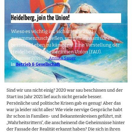
Heidelberg, join the Union!
Wieso es wichtig ist, sich im Jahr 2021
zusammenzuschließen, um gemeinsam für ein
besseres Leben zu kämpfen! Eine Vorstellung der
Heidelberger Arbeiter:innen Union (FAU).
20. Januar 2021
von
Annika Sauer
in
Betrieb & Gesellschaft
Sind wir uns nicht einig? 2020 war sau beschissen und der
Start ins Jahr 2021 lief auch nicht gerade besser.
Persönliche und politische Krisen gab es genug! Aber das
war ja leider nicht alles! Wie viele nervige Gespräche habt
ihr schon in Familien- und Bekanntenkreisen geführt, mit
„Wahrheitsrittern“, die anscheinend die Geheimnisse hinter
der Fassade der Realität erkannt haben? Die sich in ihren