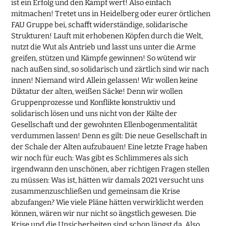
ist ein Erfolg und den Kampf wert! Also einfach
mitmachen! Tretet uns in Heidelberg oder eurer örtlichen
FAU Gruppe bei, schafft widerständige, solidarische
Strukturen! Lauft mit erhobenen Köpfen durch die Welt,
nutzt die Wut als Antrieb und lasst uns unter die Arme
greifen, stützen und Kämpfe gewinnen! So wütend wir
nach außen sind, so solidarisch und zärtlich sind wir nach
innen! Niemand wird Allein gelassen! Wir wollen keine
Diktatur der alten, weißen Säcke! Denn wir wollen
Gruppenprozesse und Konflikte konstruktiv und
solidarisch lösen und uns nicht von der Kälte der
Gesellschaft und der gewohnten Ellenbogenmentalität
verdummen lassen! Denn es gilt: Die neue Gesellschaft in
der Schale der Alten aufzubauen! Eine letzte Frage haben
wir noch für euch: Was gibt es Schlimmeres als sich
irgendwann den unschönen, aber richtigen Fragen stellen
zu müssen: Was ist, hätten wir damals 2021 versucht uns
zusammenzuschließen und gemeinsam die Krise
abzufangen? Wie viele Pläne hätten verwirklicht werden
können, wären wir nur nicht so ängstlich gewesen. Die
Krise und die Unsicherheiten sind schon längst da. Also