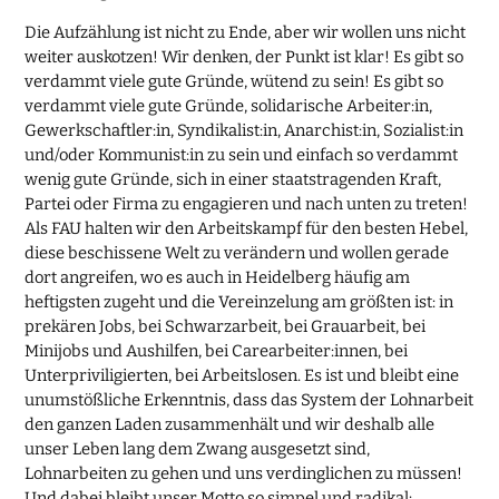
Die Aufzählung ist nicht zu Ende, aber wir wollen uns nicht
weiter auskotzen! Wir denken, der Punkt ist klar! Es gibt so
verdammt viele gute Gründe, wütend zu sein! Es gibt so
verdammt viele gute Gründe, solidarische Arbeiter:in,
Gewerkschaftler:in, Syndikalist:in, Anarchist:in, Sozialist:in
und/oder Kommunist:in zu sein und einfach so verdammt
wenig gute Gründe, sich in einer staatstragenden Kraft,
Partei oder Firma zu engagieren und nach unten zu treten!
Als FAU halten wir den Arbeitskampf für den besten Hebel,
diese beschissene Welt zu verändern und wollen gerade
dort angreifen, wo es auch in Heidelberg häufig am
heftigsten zugeht und die Vereinzelung am größten ist: in
prekären Jobs, bei Schwarzarbeit, bei Grauarbeit, bei
Minijobs und Aushilfen, bei Carearbeiter:innen, bei
Unterpriviligierten, bei Arbeitslosen. Es ist und bleibt eine
unumstößliche Erkenntnis, dass das System der Lohnarbeit
den ganzen Laden zusammenhält und wir deshalb alle
unser Leben lang dem Zwang ausgesetzt sind,
Lohnarbeiten zu gehen und uns verdinglichen zu müssen!
Und dabei bleibt unser Motto so simpel und radikal: