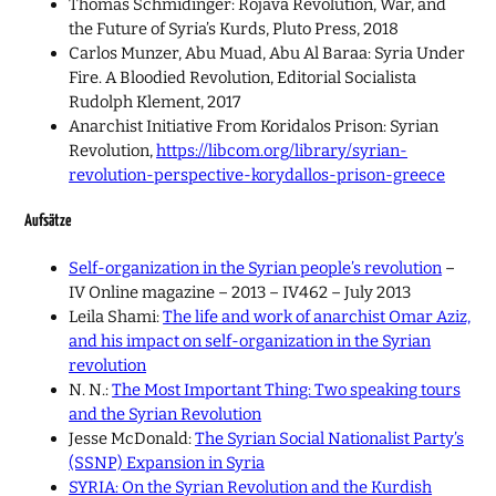
Thomas Schmidinger: Rojava Revolution, War, and
the Future of Syria’s Kurds, Pluto Press, 2018
Carlos Munzer, Abu Muad, Abu Al Baraa: Syria Under
Fire. A Bloodied Revolution, Editorial Socialista
Rudolph Klement, 2017
Anarchist Initiative From Koridalos Prison: Syrian
Revolution,
https://libcom.org/library/syrian-
revolution-perspective-korydallos-prison-greece
Aufsätze
Self-organization in the Syrian people’s revolution
–
IV Online magazine – 2013 – IV462 – July 2013
Leila Shami:
The life and work of anarchist Omar Aziz,
and his impact on self-organization in the Syrian
revolution
N. N.:
The Most Important Thing: Two speaking tours
and the Syrian Revolution
Jesse McDonald:
The Syrian Social Nationalist Party’s
(SSNP) Expansion in Syria
SYRIA: On the Syrian Revolution and the Kurdish