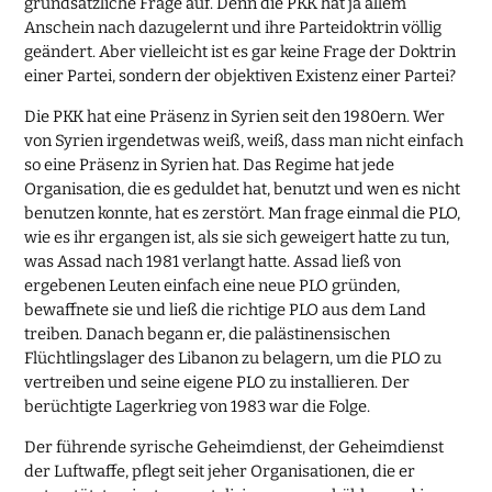
grundsätzliche Frage auf. Denn die PKK hat ja allem
Anschein nach dazugelernt und ihre Parteidoktrin völlig
geändert. Aber vielleicht ist es gar keine Frage der Doktrin
einer Partei, sondern der objektiven Existenz einer Partei?
Die PKK hat eine Präsenz in Syrien seit den 1980ern. Wer
von Syrien irgendetwas weiß, weiß, dass man nicht einfach
so eine Präsenz in Syrien hat. Das Regime hat jede
Organisation, die es geduldet hat, benutzt und wen es nicht
benutzen konnte, hat es zerstört. Man frage einmal die PLO,
wie es ihr ergangen ist, als sie sich geweigert hatte zu tun,
was Assad nach 1981 verlangt hatte. Assad ließ von
ergebenen Leuten einfach eine neue PLO gründen,
bewaffnete sie und ließ die richtige PLO aus dem Land
treiben. Danach begann er, die palästinensischen
Flüchtlingslager des Libanon zu belagern, um die PLO zu
vertreiben und seine eigene PLO zu installieren. Der
berüchtigte Lagerkrieg von 1983 war die Folge.
Der führende syrische Geheimdienst, der Geheimdienst
der Luftwaffe, pflegt seit jeher Organisationen, die er