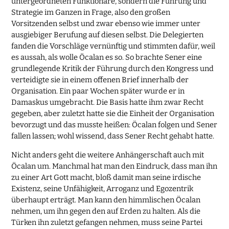
untergeordneten Funktionäre, sondern die Führung und
Strategie im Ganzen in Frage, also den großen
Vorsitzenden selbst und zwar ebenso wie immer unter
ausgiebiger Berufung auf diesen selbst. Die Delegierten
fanden die Vorschläge vernünftig und stimmten dafür, weil
es aussah, als wolle Öcalan es so. So brachte Sener eine
grundlegende Kritik der Führung durch den Kongress und
verteidigte sie in einem offenen Brief innerhalb der
Organisation. Ein paar Wochen später wurde er in
Damaskus umgebracht. Die Basis hatte ihm zwar Recht
gegeben, aber zuletzt hatte sie die Einheit der Organisation
bevorzugt und das musste heißen: Öcalan folgen und Sener
fallen lassen; wohl wissend, dass Sener Recht gehabt hatte.
Nicht anders geht die weitere Anhängerschaft auch mit
Öcalan um. Manchmal hat man den Eindruck, dass man ihn
zu einer Art Gott macht, bloß damit man seine irdische
Existenz, seine Unfähigkeit, Arroganz und Egozentrik
überhaupt erträgt. Man kann den himmlischen Öcalan
nehmen, um ihn gegen den auf Erden zu halten. Als die
Türken ihn zuletzt gefangen nehmen, muss seine Partei