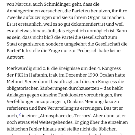
von Marcus, auch Schmidinger, geht, dass die
Anhänger:innen versuchen, die Partei zu benutzen, ihr ihre
Zwecke aufzuzwingen und sie zu ihrem Organ zu machen.
Es ist erstaunlich, weil es so gut dokumentiert ist und weil
es auf etwas hinausläuft, das eigentlich unmöglich ist. Kann
es sein, dass nicht bloß die Partei die Gesellschaft zum
Staat organisieren, sondern umgekehrt die Gesellschaft die
Partei? Ich stelle die Frage nur zur Probe, ich habe keine
Antwort.
Merkwürdig sind z. B. die Ereignisse um den 4. Kongress
der PKK in Haftanin, Irak, im Dezember 1990. Öcalan hatte
Mehmet Sener damit beauftragt, auf diesem Kongress die
obligatorischen Säuberungen durchzusetzen – das heißt
Anklagen gegen einzelne Funktionäre vorzubringen, ihre
Verfehlungen anzuprangern, Öcalans Meinung dazu zu
referieren und ihre Verurteilung zu erzwingen. Das tat er
2
auch,
in einer „Atmosphäre des Terrors“. Aber dann tat er
noch etwas viel Weitergehendes. Er ging über die einzelnen
taktischen Fehler hinaus und stellte nicht die üblichen