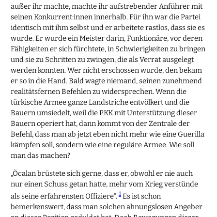
außer ihr machte, machte ihr aufstrebender Anführer mit
seinen Konkurrent:innen innerhalb. Für ihn war die Partei
identisch mit ihm selbst und er arbeitete rastlos, dass sie es
wurde. Er wurde ein Meister darin, Funktionäre, vor deren
Fähigkeiten er sich fürchtete, in Schwierigkeiten zu bringen
und sie zu Schritten zu zwingen, die als Verrat ausgelegt
werden konnten. Wer nicht erschossen wurde, den bekam
er so in die Hand. Bald wagte niemand, seinen zunehmend
realitätsfernen Befehlen zu widersprechen. Wenn die
türkische Armee ganze Landstriche entvölkert und die
Bauern umsiedelt, weil die PKK mit Unterstützung dieser
Bauern operiert hat, dann kommt von der Zentrale der
Befehl, dass man ab jetzt eben nicht mehr wie eine Guerilla
kämpfen soll, sondern wie eine reguläre Armee. Wie soll
man das machen?
„Öcalan brüstete sich gerne, dass er, obwohl er nie auch
nur einen Schuss getan hatte, mehr vom Krieg verstünde
1
als seine erfahrensten Offiziere“.
Es ist schon
bemerkenswert, dass man solchen ahnungslosen Angeber