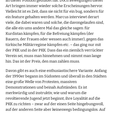
an dieser Position geduldet hat. Doch Bewegungen dieser
Art bringen immer wieder solche Erscheinungen hervor.
Vielleicht ist es Zeit, dass sie nicht für ein bug, sondern für
ein feature gehalten werden. Marcus interviewt derart
viele, die dabei waren und solche, die davongelaufen sind,
die alle ein ums andere Mal das gleiche sagen: für
Kurdistan kämpfen, für die Befreiung kämpfen (der
Bauern, der Frauen oder wessen auch immer), gegen das
türkische Militärregime kämpfen etc. – das ging nur mit
der PKK und in der PKK. Dass das ein ziemlich verrückter
Verein sei, muss man hinnehmen und nimmt man lange
hin. Das ist der Preis, den man zahlen muss.
Davon gibt es auch eine enthusiastischere Variante. Anfang
der 1990er begann im Südosten und überall in den Städten
eine große Welle von Protesten, massiven
Demonstrationen und beinah Aufständen. Es ist
merkwürdig und instruktiv, wie und warum die
revoltierende Jugend jetzt beginnt, ihre Loyalität auf die
PKK zu richten – zwar auf der einen Seite hingebungsvoll,
auf der anderen Seite aber keineswegs bedingungslos. Auf