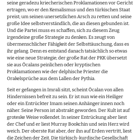
seine geradezu kriecherischen Proklamationen vor Gericht
ertragen, wo er den Kemalismus und den türkischen Staat
preist; um seinen unersetzlichen Arsch zu retten und seine
große Idee selbstverständlich, die an diesen gebunden ist.
Und die Partei muss es schaffen, sich zu diesem Zeug
irgendeine große Strategie zu denken. Es zeugt von
übermenschlicher Fähigkeit der Selbsttäuschung, dass es
ihr gelang. Denn es entstand danach tatsächlich so etwas
wie eine neue Strategie; der große Rat der PKK übersetzt
sie aus Öcalans peinlichen oder kryptischen
Proklamationen wie der delphische Priester die
Orakelsprüche aus dem Lallen der Pythia.
Seit er gefangen in Imrali sitzt, scheint Öcalan von allen
Hindernissen befreit zu sein. Er ist nun wie ein Heiliger
oder ein Entrückter Imam seinen Anhänger:innen noch
näher. Seine Person ist abstrakt geworden. Der Kult ist auf
groteske Weise vollendet. In seiner Entrückung aber liest
der Chef und er liest Murray Bookchin und sein Herz wird
weich. Der oberste Rat aber, der ihn auf Erden vertritt, liest
die Zeichen der Zeit. Die türkisch-kurdische Gesellschaft