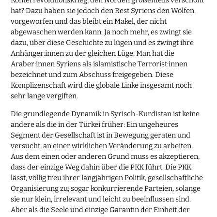
Konterrevolutionskrieg, den Norden großenteils verschont
hat? Dazu haben sie jedoch den Rest Syriens den Wölfen
vorgeworfen und das bleibt ein Makel, der nicht
abgewaschen werden kann. Ja noch mehr, es zwingt sie
dazu, über diese Geschichte zu lügen und es zwingt ihre
Anhänger:innen zu der gleichen Lüge. Man hat die
Araber:innen Syriens als islamistische Terrorist:innen
bezeichnet und zum Abschuss freigegeben. Diese
Komplizenschaft wird die globale Linke insgesamt noch
sehr lange vergiften.
Die grundlegende Dynamik in Syrisch-Kurdistan ist keine
andere als die in der Türkei früher: Ein ungeheures
Segment der Gesellschaft ist in Bewegung geraten und
versucht, an einer wirklichen Veränderung zu arbeiten.
Aus dem einen oder anderen Grund muss es akzeptieren,
dass der einzige Weg dahin über die PKK führt. Die PKK
lässt, völlig treu ihrer langjährigen Politik, gesellschaftliche
Organisierung zu; sogar konkurrierende Parteien, solange
sie nur klein, irrelevant und leicht zu beeinflussen sind.
Aber als die Seele und einzige Garantin der Einheit der