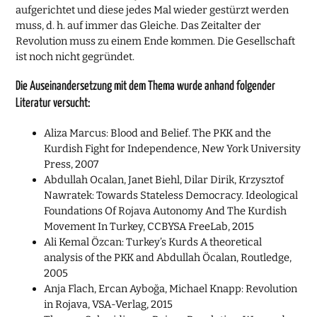
aufgerichtet und diese jedes Mal wieder gestürzt werden
muss, d. h. auf immer das Gleiche. Das Zeitalter der
Revolution muss zu einem Ende kommen. Die Gesellschaft
ist noch nicht gegründet.
Die Auseinandersetzung mit dem Thema wurde anhand folgender
Literatur versucht:
Aliza Marcus: Blood and Belief. The PKK and the
Kurdish Fight for Independence, New York University
Press, 2007
Abdullah Ocalan, Janet Biehl, Dilar Dirik, Krzysztof
Nawratek: Towards Stateless Democracy. Ideological
Foundations Of Rojava Autonomy And The Kurdish
Movement In Turkey, CC­BY­SA FreeLab, 2015
Ali Kemal Özcan: Turkey’s Kurds A theoretical
analysis of the PKK and Abdullah Öcalan, Routledge,
2005
Anja Flach, Ercan Ayboğa, Michael Knapp: Revolution
in Rojava, VSA-Verlag, 2015