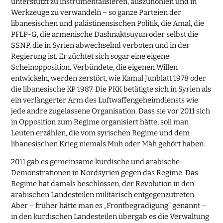
unterstützt zu instrumentalisieren, auszuhöhlen und in
Werkzeuge zu verwandeln – so ganze Parteien der
libanesischen und palästinensischen Politik, die Amal, die
PFLP-G, die armenische Dashnaktsuyun oder selbst die
SSNP, die in Syrien abwechselnd verboten und in der
Regierung ist. Er züchtet sich sogar eine eigene
Scheinopposition. Verbündete, die eigenen Willen
entwickeln, werden zerstört, wie Kamal Junblatt 1978 oder
die libanesische KP 1987. Die PKK betätigte sich in Syrien als
ein verlängerter Arm des Luftwaffengeheimdiensts wie
jede andre zugelassene Organisation. Dass sie vor 2011 sich
in Opposition zum Regime organisiert hätte, soll man
Leuten erzählen, die vom syrischen Regime und dem
libanesischen Krieg niemals Muh oder Mäh gehört haben.
2011 gab es gemeinsame kurdische und arabische
Demonstrationen in Nordsyrien gegen das Regime. Das
Regime hat damals beschlossen, der Revolution in den
arabischen Landesteilen militärisch entgegenzutreten.
Aber – früher hätte man es „Frontbegradigung“ genannt –
in den kurdischen Landesteilen übergab es die Verwaltung