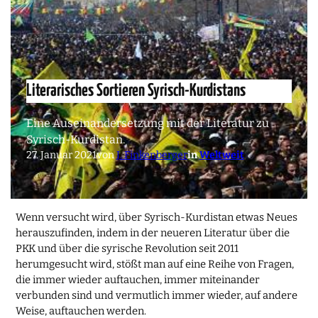
Literarisches Sortieren Syrisch-Kurdistans
Eine Auseinandersetzung mit der Literatur zu
Syrisch-Kurdistan.
27. Januar 2021
von
J. Finkenberger
in
Weltweit
Wenn versucht wird, über Syrisch-Kurdistan etwas Neues
herauszufinden, indem in der neueren Literatur über die
PKK und über die syrische Revolution seit 2011
herumgesucht wird, stößt man auf eine Reihe von Fragen,
die immer wieder auftauchen, immer miteinander
verbunden sind und vermutlich immer wieder, auf andere
Weise, auftauchen werden.