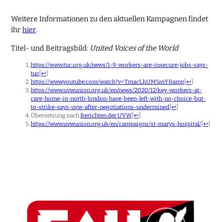
Weitere Informationen zu den aktuellen Kampagnen findet
ihr
hier
.
Titel- und Beitragsbild:
United Voices of the World
https://www.tuc.org.uk/news/1-9-workers-are-insecure-jobs-says-
tuc
[
↩
]
https://www.youtube.com/watch?v=TmacLhUM5mY&amp
[
↩
]
https://www.uvwunion.org.uk/en/news/2020/12/key-workers-at-
care-home-in-north-london-have-been-left-with-no-choice-but-
to-strike-says-uvw-after-negotiations-undermined
[
↩
]
Übersetzung nach
Berichten der UVW
[
↩
]
https://www.uvwunion.org.uk/en/campaigns/st-marys-hospital/
[
↩
]