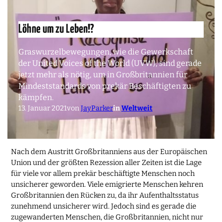
Löhne um zu Leben!?
Graswurzelbewegungen, wie die Gewerkschaft
der United Voices of the World (UVW), sind gerade
jetzt mehr als nötig, um in Großbritannien für
Mindeststandards von prekär Beschäftigten zu
kämpfen.
13. Januar 2021
von
JayParker
in
Weltweit
Nach dem Austritt Großbritanniens aus der Europäischen
Union und der größten Rezession aller Zeiten ist die Lage
für viele vor allem prekär beschäftigte Menschen noch
unsicherer geworden. Viele emigrierte Menschen kehren
Großbritannien den Rücken zu, da ihr Aufenthaltsstatus
zunehmend unsicherer wird. Jedoch sind es gerade die
zugewanderten Menschen, die Großbritannien, nicht nur