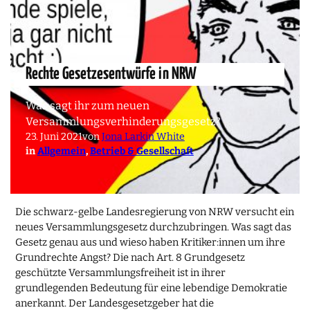
Rechte Gesetzesentwürfe in NRW
Was sagt ihr zum neuen
Versammlungsverhinderungsgesetz?
23. Juni 2021
von
Jona Larkin White
in
Allgemein
, 
Betrieb & Gesellschaft
Die schwarz-gelbe Landesregierung von NRW versucht ein
neues Versammlungsgesetz durchzubringen. Was sagt das
Gesetz genau aus und wieso haben Kritiker:innen um ihre
Grundrechte Angst? Die nach Art. 8 Grundgesetz
geschützte Versammlungsfreiheit ist in ihrer
grundlegenden Bedeutung für eine lebendige Demokratie
anerkannt. Der Landesgesetzgeber hat die