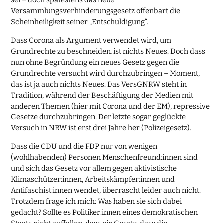
sei – doch spätestens das neue
Versammlungsverhinderungsgesetz offenbart die
Scheinheiligkeit seiner „Entschuldigung“.
Dass Corona als Argument verwendet wird, um
Grundrechte zu beschneiden, ist nichts Neues. Doch dass
nun ohne Begründung ein neues Gesetz gegen die
Grundrechte versucht wird durchzubringen – Moment,
das ist ja auch nichts Neues. Das VersGNRW steht in
Tradition, während der Beschäftigung der Medien mit
anderen Themen (hier mit Corona und der EM), repressive
Gesetze durchzubringen. Der letzte sogar geglückte
Versuch in NRW ist erst drei Jahre her (Polizeigesetz).
Dass die CDU und die FDP nur von wenigen
(wohlhabenden) Personen Menschenfreund:innen sind
und sich das Gesetz vor allem gegen aktivistische
Klimaschützer:innen, Arbeitskämpfer:innen und
Antifaschist:innen wendet, überrascht leider auch nicht.
Trotzdem frage ich mich: Was haben sie sich dabei
gedacht? Sollte es Politiker:innen eines demokratischen
Staats nicht auffallen, dass ein Gesetz, dass die