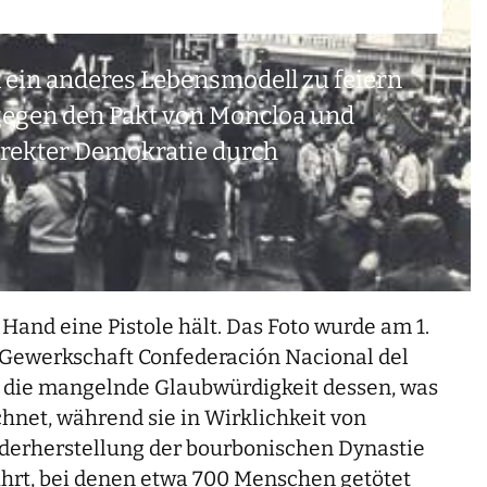
 ein anderes Lebensmodell zu feiern
 gegen den Pakt von Moncloa und
irekter Demokratie durch
 Hand eine Pistole hält. Das Foto wurde am 1.
 Gewerkschaft Confederación Nacional del
ür die mangelnde Glaubwürdigkeit dessen, was
chnet, während sie in Wirklichkeit von
ederherstellung der bourbonischen Dynastie
ührt, bei denen etwa 700 Menschen getötet