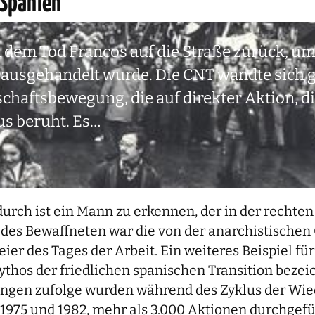
 Spanien
dem Tod Francos auf die Straße zurück, um
os ausgehandelt wurde. Die CNT wandte sich
chaftsbewegung, die auf direkter Aktion, d
s beruht. Es…
durch ist ein Mann zu erkennen, der in der rechten
 des Bewaffneten war die von der anarchistischen
ier des Tages der Arbeit. Ein weiteres Beispiel f
ythos der friedlichen spanischen Transition bezei
nungen zufolge wurden während des Zyklus der Wi
 1975 und 1982, mehr als 3.000 Aktionen durchgef