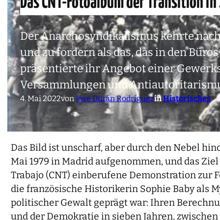
Das CNT-Fotoalbum der Transition in
Der Anarchosyndikalismus kehrte nach 
und zu fordern als das, das in den Bür
präsentierte ihr Angebot einer Gewerks
Versammlungen und Antiautoritarismu
4. Mai 2022
von
Jose Durán Rodríguez
in
Historisches
Das Bild ist unscharf, aber durch den Nebel hin
Mai 1979 in Madrid aufgenommen, und das Ziel
Trabajo (CNT) einberufene Demonstration zur Fe
die französische Historikerin Sophie Baby als M
politischer Gewalt geprägt war: Ihren Berech
und der Demokratie in sieben Jahren, zwischen