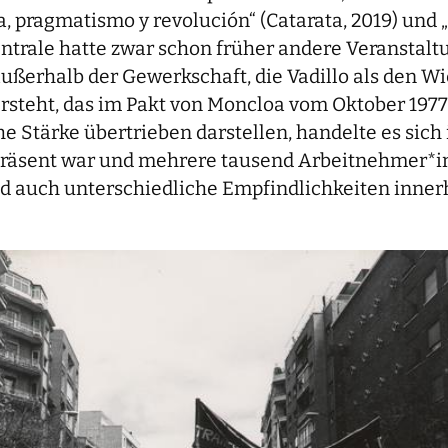
a, pragmatismo y revolución“ (Catarata, 2019) und 
entrale hatte zwar schon früher andere Veranstalt
außerhalb der Gewerkschaft, die Vadillo als den W
rsteht, das im Pakt von Moncloa vom Oktober 1977
che Stärke übertrieben darstellen, handelte es sic
präsent war und mehrere tausend Arbeitnehmer*inne
auch unterschiedliche Empfindlichkeiten innerhal