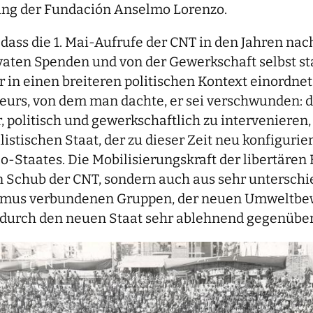
g der Fundación Anselmo Lorenzo.
dass die 1. Mai-Aufrufe der CNT in den Jahren nach
 privaten Spenden und von der Gewerkschaft selbst 
n einen breiteren politischen Kontext einordnet: 
urs, von dem man dachte, er sei verschwunden: 
ar, politisch und gewerkschaftlich zu interveniere
stischen Staat, der zu dieser Zeit neu konfigurier
-Staates. Die Mobilisierungskraft der libertären
 Schub der CNT, sondern auch aus sehr unterschie
nismus verbundenen Gruppen, der neuen Umweltb
urch den neuen Staat sehr ablehnend gegenüber