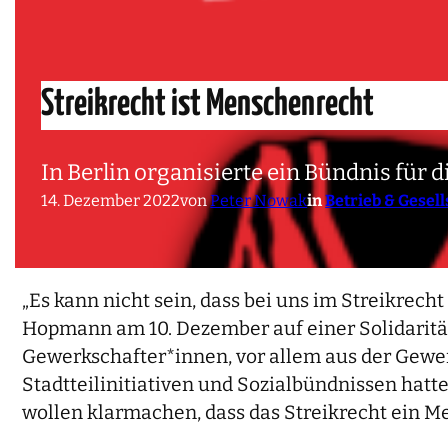
Streikrecht ist Menschenrecht
In Berlin organisierte ein Bündnis für d
14. Dezember 2022
von
Peter Nowak
in
Betrieb & Gesell
„Es kann nicht sein, dass bei uns im Streikrec
Hopmann am 10. Dezember auf einer Solidaritä
Gewerkschafter*innen, vor allem aus der Gewe
Stadtteilinitiativen und Sozialbündnissen hat
wollen klarmachen, dass das Streikrecht ein Me