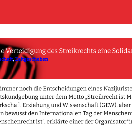
ie Verteidigung des Streikrechts eine Solida
schaft
, 
Zeitgeschehen
ht immer noch die Entscheidungen eines Nazijurist
tskundgebung unter dem Motto „Streikrecht ist M
rkschaft Erziehung und Wissenschaft (GEW), aber
ten bewusst den Internationalen Tag der Menschenr
nschenrecht ist“, erklärte einer der Organisator*