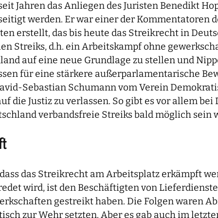
seit Jahren das Anliegen des Juristen Benedikt Ho
seitigt werden. Er war einer der Kommentatoren d
n erstellt, das bis heute das Streikrecht in Deut
ien Streiks, d.h. ein Arbeitskampf ohne gewerksch
land auf eine neue Grundlage zu stellen und Nipp
nissen für eine stärkere außerparlamentarische Bew
vid-Sebastian Schumann vom Verein Demokratische
f die Justiz zu verlassen. So gibt es vor allem b
tschland verbandsfreie Streiks bald möglich sein 
ft
, dass das Streikrecht am Arbeitsplatz erkämpft 
et wird, ist den Beschäftigten von Lieferdiensten
erkschaften gestreikt haben. Die Folgen waren 
tisch zur Wehr setzten. Aber es gab auch im letz