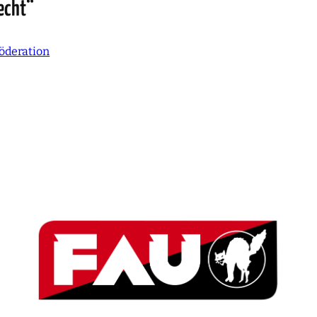
echt“
öderation