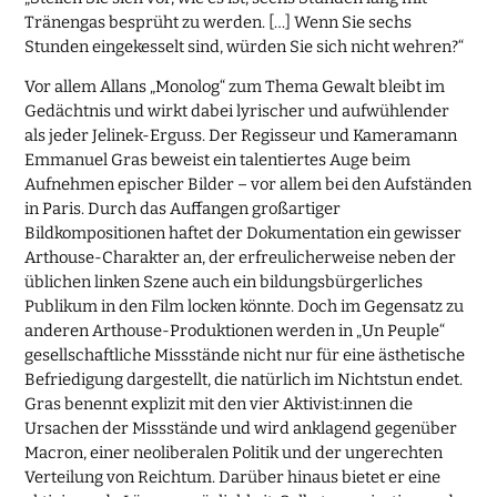
Tränengas besprüht zu werden. […] Wenn Sie sechs
Stunden eingekesselt sind, würden Sie sich nicht wehren?“
Vor allem Allans „Monolog“ zum Thema Gewalt bleibt im
Gedächtnis und wirkt dabei lyrischer und aufwühlender
als jeder Jelinek-Erguss. Der Regisseur und Kameramann
Emmanuel Gras beweist ein talentiertes Auge beim
Aufnehmen epischer Bilder – vor allem bei den Aufständen
in Paris. Durch das Auffangen großartiger
Bildkompositionen haftet der Dokumentation ein gewisser
Arthouse-Charakter an, der erfreulicherweise neben der
üblichen linken Szene auch ein bildungsbürgerliches
Publikum in den Film locken könnte. Doch im Gegensatz zu
anderen Arthouse-Produktionen werden in „Un Peuple“
gesellschaftliche Missstände nicht nur für eine ästhetische
Befriedigung dargestellt, die natürlich im Nichtstun endet.
Gras benennt explizit mit den vier Aktivist:innen die
Ursachen der Missstände und wird anklagend gegenüber
Macron, einer neoliberalen Politik und der ungerechten
Verteilung von Reichtum. Darüber hinaus bietet er eine