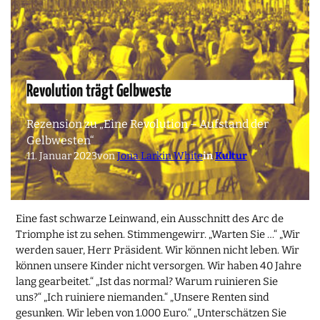
Revolution trägt Gelbweste
Rezension zu „Eine Revolution – Aufstand der
Gelbwesten“
11. Januar 2023
von
Jona Larkin White
in
Kultur
Eine fast schwarze Leinwand, ein Ausschnitt des Arc de
Triomphe ist zu sehen. Stimmengewirr. „Warten Sie …“ „Wir
werden sauer, Herr Präsident. Wir können nicht leben. Wir
können unsere Kinder nicht versorgen. Wir haben 40 Jahre
lang gearbeitet.“ „Ist das normal? Warum ruinieren Sie
uns?“ „Ich ruiniere niemanden.“ „Unsere Renten sind
gesunken. Wir leben von 1.000 Euro.“ „Unterschätzen Sie