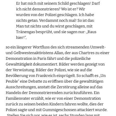
Er hat mich mit seinem Schild geschlagen! Darf
ich nicht demonstrieren? Wo ist er? Wir
wurden von der Polizei geschlagen. Ich habe
nichts getan. Verdammt noch mal! So ist das:
Man tut nichts und du wirst geschlagen, mit
Tränengas besprüht, und sie sagen nur: „Raus
hier!“,
so ein längerer Wortfluss des sich streamenden Umwelt-
und Gelbwestenaktivistens Allan, der aus Chartres zu einer
Demonstration in Paris fährt und die polizeiliche
Gewalttätigkeit dokumentiert. Bilder werden gezeigt von
der Verwüstung. Bilder der Polizei, wie sie auf die
Bevölkerung von Frankreich einprügelt. So schafft es „Un
Peuble“ eine Debatte zu eröffnen über die gewalttätigen
Ausschreitungen, anstatt die Zerstörung alleine auf das
Handeln der Demonstrierenden zurückzuführen. Ein
Familienvater erzählt, wie er von einer Demonstration
zurück zu seinen beiden Kindern fahren wollte, dies der
Polizei sagte und mit Gummigeschossen attackiert wurde.
„Stellen Sie sich vor, wie es ist, sechs Stunden lang mit