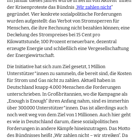
Im Januar dieses Jahres wurde in Berlin von Aktivist*innen
der Krisenproteste das Bündnis „
Wir zahlen nicht
“
gegründet. Vier konkrete sozialpolitische Forderungen
wurden aufgestellt: das Verbot von Stromsperren für
Menschen, die ihre Rechnung nicht bezahlen können; eine
Deckelung des Strompreises bei 15 Cent pro
Kilowattstunde; 100 Prozent erneuerbare, dezentral
erzeugte Energie und schließlich eine Vergesellschaftung
der Energiewirtschaft.
Die Initiative hat sich zum Ziel gesetzt, 1 Million
Unterstützer*innen zu sammeln, die bereit sind, die Kosten
für Strom und Gas nicht zu zahlen. Aktuell haben in
Deutschland knapp 4.000 Menschen die Forderungen
unterschrieben. In Großbritannien, wo die Kampagne als
„Enough is Enough“ ihren Anfang nahm, sind es immerhin
über 300.000 Unterstützer*innen. Das ist allerdings auch
noch weit weg von dem Ziel von 1 Millionen. Auch hier geht
es wie in Deutschland darum, diese sozialpolitischen
Forderungen in andere Kämpfe hineinzutragen. Das Motto
des Bündnisses heißt „Wir zahlen nicht – wir streiken“. Da