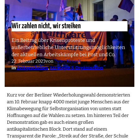
Wir zahlen nicht, wir streiken
Ein Beitrag über Krisenproteste und
außerbetriebliche Unterstützungsmöglichkeiten
der aktuellen Arbeitskämpfe bei Post und Co.
22. Februar 2023
von
Peter Nowak
in
Zeitgeschehen
, 
Strategie & Organisation
Kurz vor der Berliner Wiederholungswahl demonstrierten
am 10. Februar knapp 4000 meist junge Menschen aus der
Klimabewegung für Selbstorganisation von unten statt
Hoffnungen auf die Wahlen zu setzen. Im hinteren Teil der
Demonstration gab es auch einen großen
antikapitalistischen Block. Dort stand auf einem
Transparent die Parole: „Streik auf der Straße, der Schule