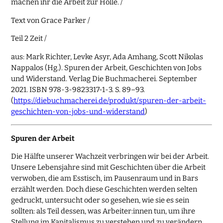
machen ihr die Arbeit zur Hölle. /
Text von Grace Parker /
Teil 2 Zeit /
aus: Mark Richter, Levke Asyr, Ada Amhang, Scott Nikolas
Nappalos (Hg.). Spuren der Arbeit, Geschichten von Jobs
und Widerstand. Verlag Die Buchmacherei. September
2021. ISBN 978-3-9823317-1-3. S. 89–93.
(
https://diebuchmacherei.de/produkt/spuren-der-arbeit-
geschichten-von-jobs-und-widerstand
)
Spuren der Arbeit
Die Hälfte unserer Wachzeit verbringen wir bei der Arbeit.
Unsere Lebensjahre sind mit Geschichten über die Arbeit
verwoben, die am Esstisch, im Pausenraum und in Bars
erzählt werden. Doch diese Geschichten werden selten
gedruckt, untersucht oder so gesehen, wie sie es sein
sollten: als Teil dessen, was Arbeiter:innen tun, um ihre
Stellung im Kapitalismus zu verstehen und zu verändern.