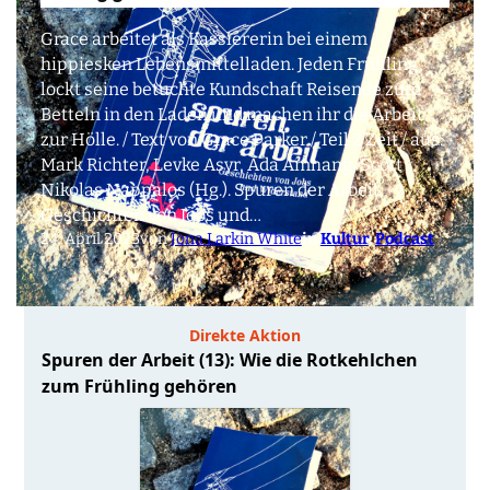
Grace arbeitet als Kassiererin bei einem
hippiesken Lebensmittelladen. Jeden Frühling
lockt seine betuchte Kundschaft Reisende zum
Betteln in den Laden und machen ihr die Arbeit
zur Hölle. / Text von Grace Parker / Teil 2 Zeit / aus:
Mark Richter, Levke Asyr, Ada Amhang, Scott
Nikolas Nappalos (Hg.). Spuren der Arbeit,
Geschichten von Jobs und…
24. April 2023
von
Jona Larkin White
in
Kultur
, 
Podcast