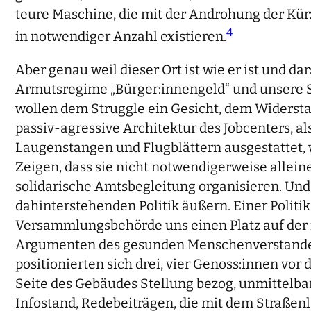
teure Maschine, die mit der Androhung der Kür
4
in notwendiger Anzahl existieren.
Aber genau weil dieser Ort ist wie er ist und da
Armutsregime „Bürger:innengeld“ und unsere Sol
wollen dem Struggle ein Gesicht, dem Widerst
passiv-agressive Architektur des Jobcenters, 
Laugenstangen und Flugblättern ausgestattet, 
Zeigen, dass sie nicht notwendigerweise allei
solidarische Amtsbegleitung organisieren. Und g
dahinterstehenden Politik äußern. Einer Politi
Versammlungsbehörde uns einen Platz auf der f
Argumenten des gesunden Menschenverstandes a
positionierten sich drei, vier Genoss:innen v
Seite des Gebäudes Stellung bezog, unmittelb
Infostand, Redebeiträgen, die mit dem Straße