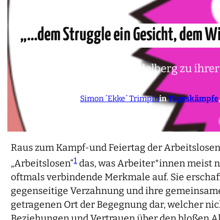
„…dem Struggle ein Gesicht, dem W
Ein Bericht der FAU Heidelberg zu ihre
Jobcenter Heidelberg.
24. Mai 2023
von
Simon ´Ekke´ Trimpin
in
Tageskämpfe
Raus zum Kampf-und Feiertag der Arbeitslosen 
1
„Arbeitslosen“
das, was Arbeiter*innen meist 
oftmals verbindende Merkmale auf. Sie erschaff
gegenseitige Verzahnung und ihre gemeinsame 
getragenen Ort der Begegnung dar, welcher ni
Beziehungen und Vertrauen über den bloßen All