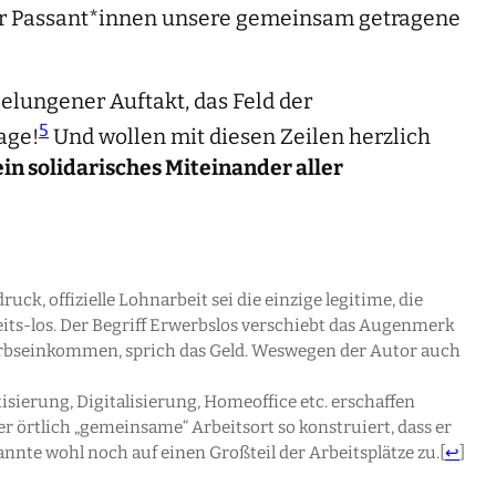
aar Passant*innen unsere gemeinsam getragene
elungener Auftakt, das Feld der
5
age!
Und wollen mit diesen Zeilen herzlich
ein solidarisches Miteinander aller
ck, offizielle Lohnarbeit sei die einzige legitime, die
Arbeits-los. Der Begriff Erwerbslos verschiebt das Augenmerk
rwerbseinkommen, sprich das Geld. Weswegen der Autor auch
sierung, Digitalisierung, Homeoffice etc. erschaffen
er örtlich „gemeinsame“ Arbeitsort so konstruiert, dass er
nte wohl noch auf einen Großteil der Arbeitsplätze zu.
[
↩
]