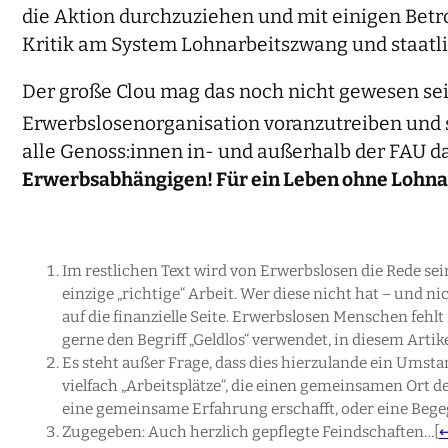
die Aktion durchzuziehen und mit einigen Bet
Kritik am System Lohnarbeitszwang und staatli
Der große Clou mag das noch nicht gewesen sei
Erwerbslosenorganisation voranzutreiben und 
alle Genoss:innen in- und außerhalb der FAU d
Erwerbsabhängigen! Für ein Leben ohne Lohn
Im restlichen Text wird von Erwerbslosen die Rede sein
einzige „richtige“ Arbeit. Wer diese nicht hat – und ni
auf die finanzielle Seite. Erwerbslosen Menschen feh
gerne den Begriff „Geldlos“ verwendet, in diesem Artike
Es steht außer Frage, dass dies hierzulande ein Umst
vielfach „Arbeitsplätze“, die einen gemeinsamen Ort de
eine gemeinsame Erfahrung erschafft, oder eine Begeg
Zugegeben: Auch herzlich gepflegte Feindschaften…
[