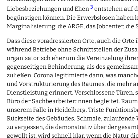
3
Liebesbeziehungen und Ehen
entstehen auf 
begünstigen können. Die Erwerbslosen haben k
Marginalisierung: die ARGE, das Jobcenter, di
Dass diese voradressierten Orte, auch die Ort
während Betriebe ohne Schnittstellen der Zus
organisatorisch eher um die Vereinzelung ihre
gegenseitigen Behinderung, als des gemeinsam
zuließen. Corona legitimierte dann, was manche
und Vorstrukturierung des Raumes, die mehr an
Dienstleistung erinnert. Verschlossene Türen, s
Büro der Sachbearbeiter:innen begleitet. Raum
unserem Falle in Heidelberg. Triste Funktions
Rückseite des Gebäudes. Schmale, zulaufende 
zu vergessen, die demonstrativ über der gesamt
gewollt ist, wird schnell klar, wenn die Natur 