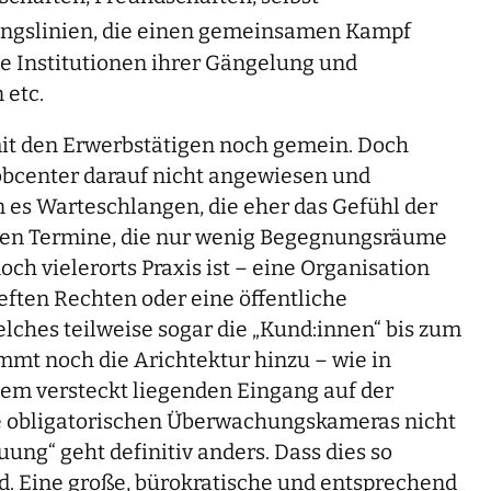
ngslinien, die einen gemeinsamen Kampf
e Institutionen ihrer Gängelung und
 etc.
 mit den Erwerbstätigen noch gemein. Doch
obcenter darauf nicht angewiesen und
 es Warteschlangen, die eher das Gefühl der
eten Termine, die nur wenig Begegnungsräume
h vielerorts Praxis ist – eine Organisation
eften Rechten oder eine öffentliche
elches teilweise sogar die „Kund:innen“ bis zum
mmt noch die Arichtektur hinzu – wie in
nem versteckt liegenden Eingang auf der
ie obligatorischen Überwachungskameras nicht
ng“ geht definitiv anders. Dass dies so
ird. Eine große, bürokratische und entsprechend