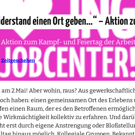
iderstand einen Ort geben…“ – Aktion z
r Aktion zum Kampf- und Feiertag der Arbei
, 
Zeitgeschehen
am 2.Mai! Aber wohin, raus? Aus gewerkschaftlich
noch haben: einen gemeinsamen Ort des Erlebens 
en einen Raum, der es den Betroffenen ermöglicht
Wirkmächtigkeit kollektiv zu erfahren. Und darü
cht erst durch eigene Anstrengung oder Bloßstell
tag hinaus möglich. Kollegiale Gruppen, Bekannts