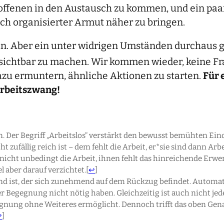
roffenen in den Austausch zu kommen, und ein p
ch organisierter Armut näher zu bringen.
n. Aber ein unter widrigen Umständen durchaus g
sichtbar zu machen. Wir kommen wieder, keine Fr
azu ermuntern, ähnliche Aktionen zu starten.
Für 
arbeitszwang!
. Der Begriff „Arbeitslos“ verstärkt den bewusst bemühten Eindru
cht zufällig reich ist – dem fehlt die Arbeit, er*sie sind dann 
lt nicht unbedingt die Arbeit, ihnen fehlt das hinreichende E
l aber darauf verzichtet.
[
↩
]
and ist, der sich zunehmend auf dem Rückzug befindet. Automati
r Begegnung nicht nötig haben. Gleichzeitig ist auch nicht jed
nung ohne Weiteres ermöglicht. Dennoch trifft das oben Genan
↩
]