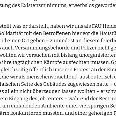
zung des Existenzminimums, erwerbslos gewordene 
rstellt was er darstellt, haben wir uns als FAU He
idarität mit den Betroffenen hier vor die Haustü
and einen Ort geben – zumindest an diesem feierl
als auch Versammlungsbehörde und Polizei nicht ge
wollten wir versuchen mit bislang unorganisiert
ne ihre tagtäglichen Kämpfe ausfechten müssen. Gg
leichzeitig öffentlich unseren Protest an der Einr
k, die wir als menschenverachtend, ausbeuterisch 
alschen Seite des Gebäudes zugewiesen hatte – und
llein nicht überzeugen lassen wollten – erschwe
or dem Eingang des Jobcenters – während der Rest 
ar am einladenden Ambiente einer vierspurigen Sc
nlärm konkurrieren mussten, und einer gehörigen