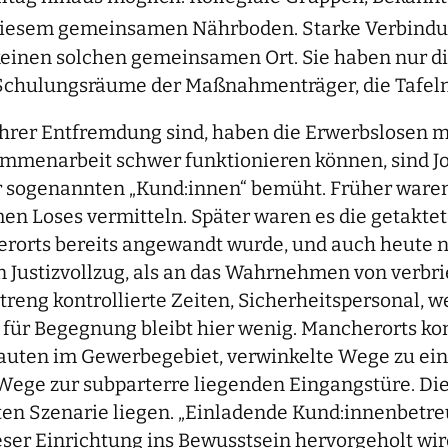
diesem gemeinsamen Nährboden. Starke Verbindu
einen solchen gemeinsamen Ort. Sie haben nur di
e Schulungsräume der Maßnahmenträger, die Tafeln
e ihrer Entfremdung sind, haben die Erwerbslosen
ammenarbeit schwer funktionieren können, sind J
r sogenannten „Kund:innen“ bemüht. Früher waren
en Loses vermitteln. Später waren es die getakt
rorts bereits angewandt wurde, und auch heute noc
 Justizvollzug, als an das Wahrnehmen von verbri
treng kontrollierte Zeiten, Sicherheitspersonal, w
 für Begegnung bleibt hier wenig. Mancherorts ko
bauten im Gewerbegebiet, verwinkelte Wege zu ei
Wege zur subparterre liegenden Eingangstüre. D
en Szenarie liegen. „Einladende Kund:innenbetreuu
dieser Einrichtung ins Bewusstsein hervorgeholt w