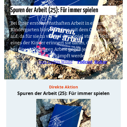
Spuren der Arbeit (25): Für immer spielen
Bei ihrer ersten ernsthaften Arbeit in einem
Kindergarten hört Madaline mit dem Organizing
auf, da für sie zu viel auf dem Spiel stand. Doch
eines der Kinder erinnert sie daran, dass gerade
bei dieser wichtigen Arbeit gegen jede
Verschlechterung gekämpft werden muss.
3. Juli 2023
von
Jona Larkin White
in
Podcast
, 
Kultur