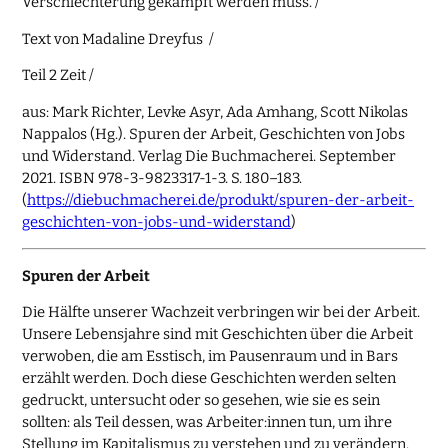
Verschlechterung gekämpft werden muss. /
Text von Madaline Dreyfus /
Teil 2 Zeit /
aus: Mark Richter, Levke Asyr, Ada Amhang, Scott Nikolas
Nappalos (Hg.). Spuren der Arbeit, Geschichten von Jobs
und Widerstand. Verlag Die Buchmacherei. September
2021. ISBN 978-3-9823317-1-3. S. 180–183.
(
https://diebuchmacherei.de/produkt/spuren-der-arbeit-
geschichten-von-jobs-und-widerstand
)
Spuren der Arbeit
Die Hälfte unserer Wachzeit verbringen wir bei der Arbeit.
Unsere Lebensjahre sind mit Geschichten über die Arbeit
verwoben, die am Esstisch, im Pausenraum und in Bars
erzählt werden. Doch diese Geschichten werden selten
gedruckt, untersucht oder so gesehen, wie sie es sein
sollten: als Teil dessen, was Arbeiter:innen tun, um ihre
Stellung im Kapitalismus zu verstehen und zu verändern.