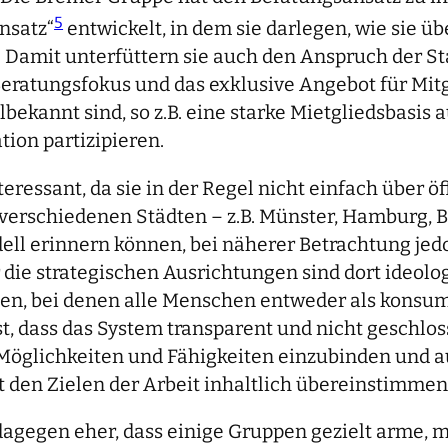
5
nsatz“
entwickelt, in dem sie darlegen, wie sie ü
 Damit unterfüttern sie auch den Anspruch der St
Beratungsfokus und das exklusive Angebot für Mit
kannt sind, so z.B. eine starke Mietgliedsbasis a
ion partizipieren.
eressant, da sie in der Regel nicht einfach über öf
n verschiedenen Städten – z.B. Münster, Hamburg, 
ll erinnern können, bei näherer Betrachtung jedo
die strategischen Ausrichtungen sind dort ideolog
gen, bei denen alle Menschen entweder als konsu
, dass das System transparent und nicht geschloss
 Möglichkeiten und Fähigkeiten einzubinden und a
 den Zielen der Arbeit inhaltlich übereinstimmen
agegen eher, dass einige Gruppen gezielt arme, mi