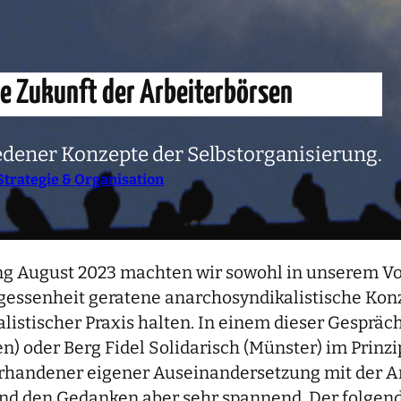
ie Zukunft der Arbeiterbörsen
dener Konzepte der Selbstorganisierung.
Strategie & Organisation
g August 2023 machten wir sowohl in unserem Vort
essenheit geratene anarchosyndikalistische Konze
stischer Praxis halten. In einem dieser Gespräche
n) oder Berg Fidel Solidarisch (Münster) im Prin
vorhandener eigener Auseinandersetzung mit der Ar
and den Gedanken aber sehr spannend. Der folgende