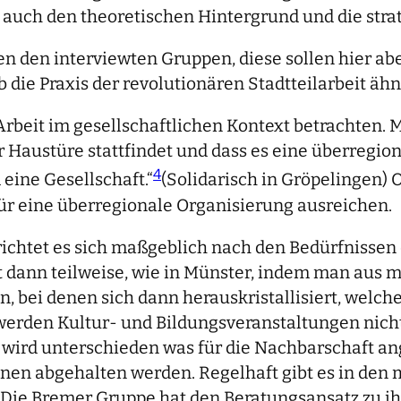
wie auch den theoretischen Hintergrund und die stra
en den interviewten Gruppen, diese sollen hier ab
 die Praxis der revolutionären Stadtteilarbeit ähn
 Arbeit im gesellschaftlichen Kontext betrachten.
r Haustüre stattfindet und dass es eine überregi
4
eine Gesellschaft.“
(Solidarisch in Gröpelingen) O
für eine überregionale Organisierung ausreichen.
ichtet es sich maßgeblich nach den Bedürfnissen d
lgt dann teilweise, wie in Münster, indem man a
, bei denen sich dann herauskristallisiert, welc
werden Kultur- und Bildungsveranstaltungen nich
 wird unterschieden was für die Nachbarschaft a
Innen abgehalten werden. Regelhaft gibt es in den
 Die Bremer Gruppe hat den Beratungsansatz zu 