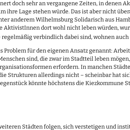
nnert doch sehr an vergangene Zeiten, in denen A
m ihre Lage stehen würde. Das ist aber nicht übera
gt unter anderem Wilhelmsburg Solidarisch aus Ham
ie AktivistInnen dort wohl nicht leben würden, wu
 regelmäßig verbindlich dabei sind, wohnen auch h
 Problem für den eigenen Ansatz genannt: Arbeits
Menschen sind, die zwar im Stadtteil leben mögen
e Organisationsformen erfordern. In manchen Städ
 Strukturen allerdings nicht – scheinbar hat sic
 Gegenstück könnte höchstens die Kiezkommune St
iteren Städten folgen, sich verstetigen und insti