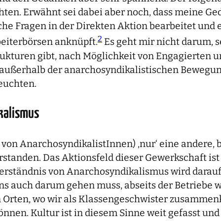
hten. Erwähnt sei dabei aber noch, dass meine Ge
che Fragen in der Direkten Aktion bearbeitet und
2
beiterbörsen anknüpft.
Es geht mir nicht darum, s
rukturen gibt, nach Möglichkeit von Engagierten u
e außerhalb der anarchosyndikalistischen Bewegun
euchten.
kalismus
von AnarchosyndikalistInnen) ‚nur‘ eine andere, 
rstanden. Das Aktionsfeld dieser Gewerkschaft ist
rständnis von Anarchosyndikalismus wird darauf 
 uns auch darum gehen muss, abseits der Betriebe 
llen Orten, wo wir als Klassengeschwister zusa
können. Kultur ist in diesem Sinne weit gefasst u