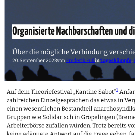
Organisierte Nachbarschaften und d
Über die mögliche Verbindung verschie
20. September 2023
von
Frederik Fuß
in
Tageskämpfe
, 
1
Auf dem Theoriefestival „Kantine Sabot“
Anfan
zahlreichen Einzelgesprächen das etwas in Verg
einen wesentlichen Bestandteil anarchosyndikali
Gruppen wie Solidarisch in Gröpelingen (Breme
Arbeiterbörse zufallen würden. Trotz bereits 
keine adäquate Antwort auf die Frage geben, f