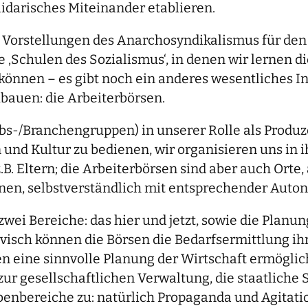
idarisches Miteinander etablieren.
eten Vorstellungen des Anarchosyndikalismus für de
die ‚Schulen des Sozialismus‘, in denen wir lerne
önnen – es gibt noch ein anderes wesentliches In
ubauen: die Arbeiterbörsen.
ebs-/Branchengruppen) in unserer Rolle als Produ
 und Kultur zu bedienen, wir organisieren uns in
.B. Eltern; die Arbeiterbörsen sind aber auch Orte
nen, selbstverständlich mit entsprechender Auton
zwei Bereiche: das hier und jetzt, sowie die Planu
tivisch können die Börsen die Bedarfsermittlung i
 eine sinnvolle Planung der Wirtschaft ermöglic
ur gesellschaftlichen Verwaltung, die staatliche S
gabenbereiche zu: natürlich Propaganda und Agitati