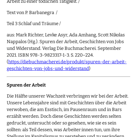
Arbeit zu einer tödlichen Tätigkeit. /
Text von P. Barbanegra /
Teil 3 Schlaf und Träume /
aus: Mark Richter, Levke Asyr, Ada Amhang, Scott Nikolas
Nappalos (Hg.). Spuren der Arbeit, Geschichten von Jobs
und Widerstand. Verlag Die Buchmacherei. September
2021. ISBN 978-3-9823317-1-3. S. 220–224.
(
https://diebuchmacherei.de/produkt/spuren-der-arbeit-
geschichten-von-jobs-und-widerstand
)
Spuren der Arbeit
Die Hälfte unserer Wachzeit verbringen wir bei der Arbeit.
Unsere Lebensjahre sind mit Geschichten über die Arbeit
verwoben, die am Esstisch, im Pausenraum und in Bars
erzählt werden. Doch diese Geschichten werden selten
gedruckt, untersucht oder so gesehen, wie sie es sein
sollten: als Teil dessen, was Arbeiter:innen tun, um ihre
Stellung im Kapitalismus zu verstehen und zu verändern.