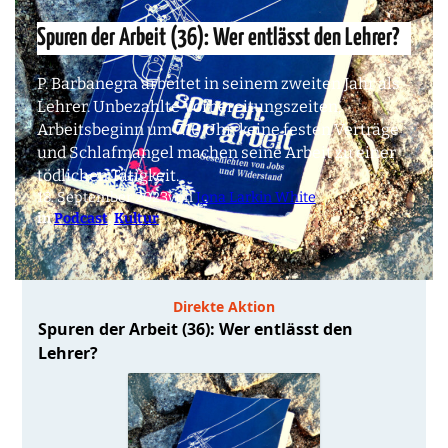
Spuren der Arbeit (36): Wer entlässt den Lehrer?
P. Barbanegra arbeitet in seinem zweiten Jahr als
Lehrer. Unbezahlte Vorbereitungszeiten,
Arbeitsbeginn um 7.10 Uhr, keine festen Verträge
und Schlafmangel machen seine Arbeit zu einer
tödlichen Tätigkeit.
18. September 2023
von
Jona Larkin White
in
Podcast
, 
Kultur