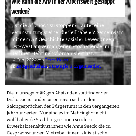
Wie kann die AfD in der Arbeitswelt gestoppt
werden?
„Ist die AfD noch zu stoppen?“ lautet eine
Veranstaltungsreihe, die Teilhabe e.V. gemeinsam
mit dem AK Geschichte sozialer Bewegungen
Ost-West am vergangenen Wochenende im
Berliner Mehringhof organisiert hat.
14. Juni 2024
von
Peter Nowak
in
Zeitgeschehen
, 
Strategie & Organisation
Die in unregelmäßigen Abständen stattfindenden
Diskussionsrunden orientieren sich an den
Salongesprächen des Bürgertums in den vergangenen
Jahrhunderten. Nur sind es im Mehringhof nicht
wohlhabende Stadtbürger:innen sondern
Erwerbslosenaktivist:innen wie Anne Seeck, die zu
Gesprächsrunden Mietrebell:innen, aktivistische