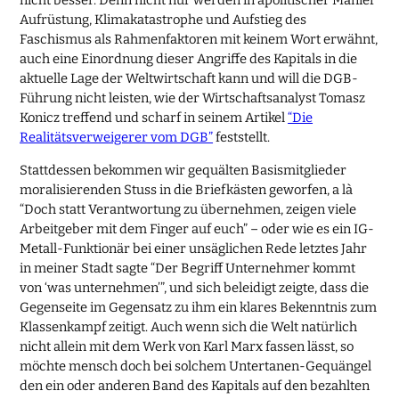
Aufrüstung, Klimakatastrophe und Aufstieg des
Faschismus als Rahmenfaktoren mit keinem Wort erwähnt,
auch eine Einordnung dieser Angriffe des Kapitals in die
aktuelle Lage der Weltwirtschaft kann und will die DGB-
Führung nicht leisten, wie der Wirtschaftsanalyst Tomasz
Konicz treffend und scharf in seinem Artikel
“Die
Realitätsverweigerer vom DGB”
feststellt.
Stattdessen bekommen wir gequälten Basismitglieder
moralisierenden Stuss in die Briefkästen geworfen, a là
“Doch statt Verantwortung zu übernehmen, zeigen viele
Arbeitgeber mit dem Finger auf euch” – oder wie es ein IG-
Metall-Funktionär bei einer unsäglichen Rede letztes Jahr
in meiner Stadt sagte “Der Begriff Unternehmer kommt
von ‘was unternehmen’”, und sich beleidigt zeigte, dass die
Gegenseite im Gegensatz zu ihm ein klares Bekenntnis zum
Klassenkampf zeitigt. Auch wenn sich die Welt natürlich
nicht allein mit dem Werk von Karl Marx fassen lässt, so
möchte mensch doch bei solchem Untertanen-Gequängel
den ein oder anderen Band des Kapitals auf den bezahlten