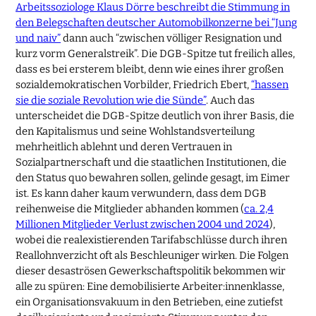
Arbeitssoziologe Klaus Dörre beschreibt die Stimmung in
den Belegschaften deutscher Automobilkonzerne bei “Jung
und naiv”
dann auch “zwischen völliger Resignation und
kurz vorm Generalstreik”. Die DGB-Spitze tut freilich alles,
dass es bei ersterem bleibt, denn wie eines ihrer großen
sozialdemokratischen Vorbilder, Friedrich Ebert,
“hassen
sie die soziale Revolution wie die Sünde”
. Auch das
unterscheidet die DGB-Spitze deutlich von ihrer Basis, die
den Kapitalismus und seine Wohlstandsverteilung
mehrheitlich ablehnt und deren Vertrauen in
Sozialpartnerschaft und die staatlichen Institutionen, die
den Status quo bewahren sollen, gelinde gesagt, im Eimer
ist. Es kann daher kaum verwundern, dass dem DGB
reihenweise die Mitglieder abhanden kommen (
ca. 2,4
Millionen Mitglieder Verlust zwischen 2004 und 2024
),
wobei die realexistierenden Tarifabschlüsse durch ihren
Reallohnverzicht oft als Beschleuniger wirken. Die Folgen
dieser desaströsen Gewerkschaftspolitik bekommen wir
alle zu spüren: Eine demobilisierte Arbeiter:innenklasse,
ein Organisationsvakuum in den Betrieben, eine zutiefst