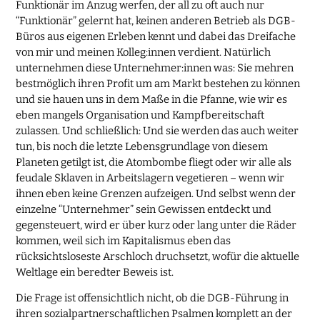
Funktionär im Anzug werfen, der all zu oft auch nur
“Funktionär” gelernt hat, keinen anderen Betrieb als DGB-
Büros aus eigenen Erleben kennt und dabei das Dreifache
von mir und meinen Kolleg:innen verdient. Natürlich
unternehmen diese Unternehmer:innen was: Sie mehren
bestmöglich ihren Profit um am Markt bestehen zu können
und sie hauen uns in dem Maße in die Pfanne, wie wir es
eben mangels Organisation und Kampfbereitschaft
zulassen. Und schließlich: Und sie werden das auch weiter
tun, bis noch die letzte Lebensgrundlage von diesem
Planeten getilgt ist, die Atombombe fliegt oder wir alle als
feudale Sklaven in Arbeitslagern vegetieren – wenn wir
ihnen eben keine Grenzen aufzeigen. Und selbst wenn der
einzelne “Unternehmer” sein Gewissen entdeckt und
gegensteuert, wird er über kurz oder lang unter die Räder
kommen, weil sich im Kapitalismus eben das
rücksichtsloseste Arschloch druchsetzt, wofür die aktuelle
Weltlage ein beredter Beweis ist.
Die Frage ist offensichtlich nicht, ob die DGB-Führung in
ihren sozialpartnerschaftlichen Psalmen komplett an der