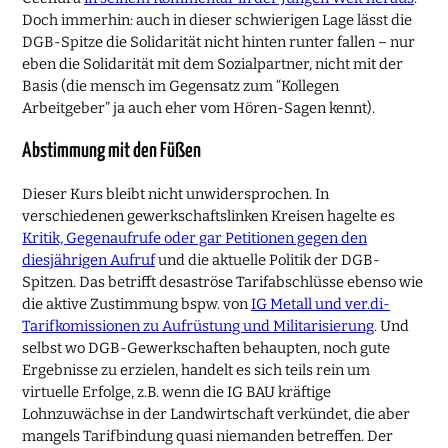
Doch immerhin: auch in dieser schwierigen Lage lässt die
DGB-Spitze die Solidarität nicht hinten runter fallen – nur
eben die Solidarität mit dem Sozialpartner, nicht mit der
Basis (die mensch im Gegensatz zum “Kollegen
Arbeitgeber” ja auch eher vom Hören-Sagen kennt).
Abstimmung mit den Füßen
Dieser Kurs bleibt nicht unwidersprochen. In
verschiedenen gewerkschaftslinken Kreisen hagelte es
Kritik, Gegenaufrufe oder gar Petitionen gegen den
diesjährigen Aufruf
und die aktuelle Politik der DGB-
Spitzen. Das betrifft desaströse Tarifabschlüsse ebenso wie
die aktive Zustimmung bspw. von
IG Metall und ver.di-
Tarifkomissionen zu Aufrüstung und Militarisierung
. Und
selbst wo DGB-Gewerkschaften behaupten, noch gute
Ergebnisse zu erzielen, handelt es sich teils rein um
virtuelle Erfolge, z.B. wenn die IG BAU kräftige
Lohnzuwächse in der Landwirtschaft verkündet, die aber
mangels Tarifbindung quasi niemanden betreffen. Der