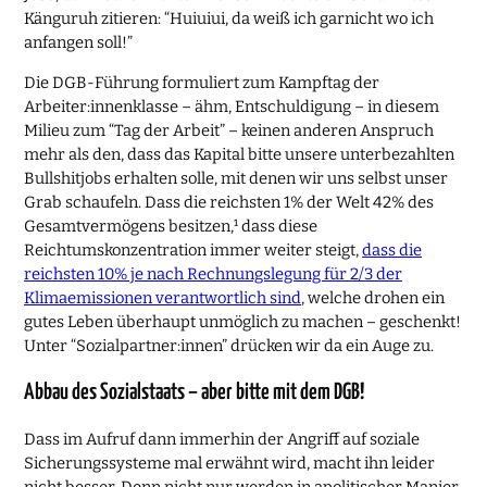
Känguruh zitieren: “Huiuiui, da weiß ich garnicht wo ich
anfangen soll!”
Die DGB-Führung formuliert zum Kampftag der
Arbeiter:innenklasse – ähm, Entschuldigung – in diesem
Milieu zum “Tag der Arbeit” – keinen anderen Anspruch
mehr als den, dass das Kapital bitte unsere unterbezahlten
Bullshitjobs erhalten solle, mit denen wir uns selbst unser
Grab schaufeln. Dass die reichsten 1% der Welt 42% des
Gesamtvermögens besitzen,¹ dass diese
Reichtumskonzentration immer weiter steigt,
dass die
reichsten 10% je nach Rechnungslegung für 2/3 der
Klimaemissionen verantwortlich sind
, welche drohen ein
gutes Leben überhaupt unmöglich zu machen – geschenkt!
Unter “Sozialpartner:innen” drücken wir da ein Auge zu.
Abbau des Sozialstaats – aber bitte mit dem DGB!
Dass im Aufruf dann immerhin der Angriff auf soziale
Sicherungssysteme mal erwähnt wird, macht ihn leider
nicht besser. Denn nicht nur werden in apolitischer Manier