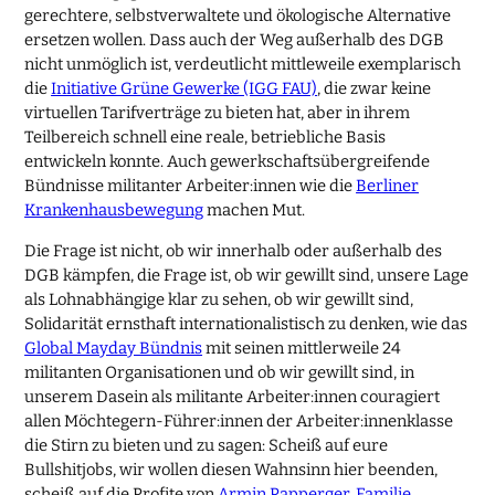
gerechtere, selbstverwaltete und ökologische Alternative
ersetzen wollen. Dass auch der Weg außerhalb des DGB
nicht unmöglich ist, verdeutlicht mittleweile exemplarisch
die
Initiative Grüne Gewerke (IGG FAU)
, die zwar keine
virtuellen Tarifverträge zu bieten hat, aber in ihrem
Teilbereich schnell eine reale, betriebliche Basis
entwickeln konnte. Auch gewerkschaftsübergreifende
Bündnisse militanter Arbeiter:innen wie die
Berliner
Krankenhausbewegung
machen Mut.
Die Frage ist nicht, ob wir innerhalb oder außerhalb des
DGB kämpfen, die Frage ist, ob wir gewillt sind, unsere Lage
als Lohnabhängige klar zu sehen, ob wir gewillt sind,
Solidarität ernsthaft internationalistisch zu denken, wie das
Global Mayday Bündnis
mit seinen mittlerweile 24
militanten Organisationen und ob wir gewillt sind, in
unserem Dasein als militante Arbeiter:innen couragiert
allen Möchtegern-Führer:innen der Arbeiter:innenklasse
die Stirn zu bieten und zu sagen: Scheiß auf eure
Bullshitjobs, wir wollen diesen Wahnsinn hier beenden,
scheiß auf die Profite von
Armin Papperger, Familie